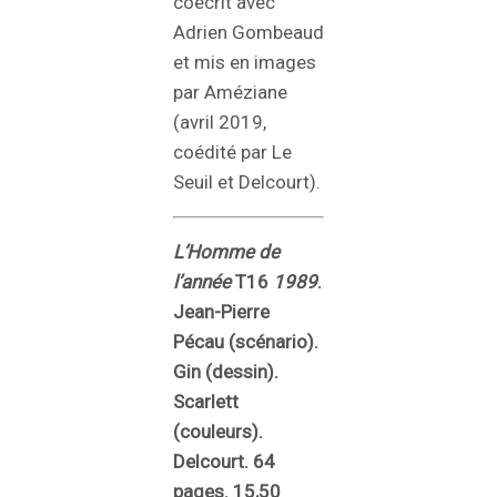
coécrit avec
Adrien Gombeaud
et mis en images
par Améziane
(avril 2019,
coédité par Le
Seuil et Delcourt).
L’Homme de
l’année
T16
1989
.
Jean-Pierre
Pécau (scénario).
Gin (dessin).
Scarlett
(couleurs).
Delcourt. 64
pages. 15,50