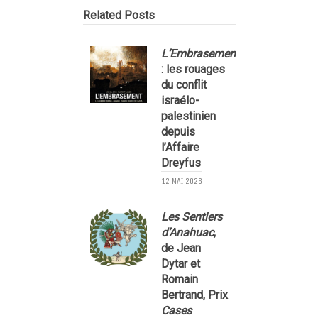
Related Posts
L’Embrasement
: les rouages
du conflit
israélo-
palestinien
depuis
l’Affaire
Dreyfus
2
12 MAI 2026
Les Sentiers
l
d’Anahuac
,
de Jean
Dytar et
Romain
Bertrand, Prix
Cases