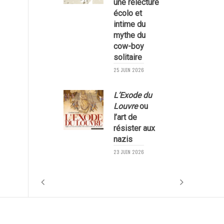
une relecture
écolo et
1
intime du
mythe du
cow-boy
solitaire
25 JUIN 2026
L’Exode du
Louvre
ou
l’art de
résister aux
nazis
1
23 JUIN 2026