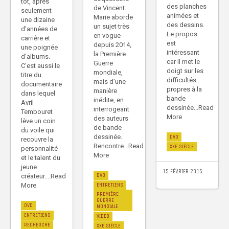
tôt, après
des planches
de Vincent
seulement
animées et
Marie aborde
une dizaine
des dessins.
un sujet très
d’années de
Le propos
en vogue
carrière et
est
depuis 2014,
une poignée
intéressant
la Première
d’albums.
car il met le
Guerre
C’est aussi le
doigt sur les
mondiale,
titre du
difficultés
mais d’une
documentaire
propres à la
manière
dans lequel
bande
inédite, en
Avril
dessinée...Read
interrogeant
Tembouret
More
des auteurs
lève un coin
de bande
du voile qui
dessinée.
DVD
recouvre la
Rencontre...Read
XXE SIÈCLE
personnalité
More
et le talent du
jeune
15 FÉVRIER 2015
DVD
créateur....Read
More
ENTRETIENS
PREMIÈRE
GUERRE
DVD
MONDIALE
ENTRETIENS
VIDEO
RECHERCHE
XXE SIÈCLE