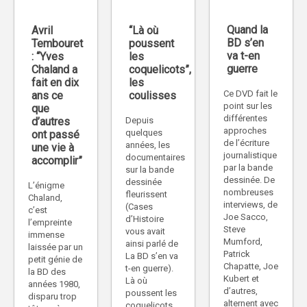
Quand la
Avril
“Là où
BD s’en
Tembouret
poussent
va t-en
: “Yves
les
guerre
Chaland a
coquelicots”,
fait en dix
les
Ce DVD fait le
ans ce
coulisses
point sur les
que
différentes
d’autres
Depuis
approches
quelques
ont passé
de l’écriture
années, les
une vie à
journalistique
documentaires
accomplir”
par la bande
sur la bande
dessinée. De
dessinée
L’énigme
nombreuses
fleurissent
Chaland,
interviews, de
(Cases
c’est
Joe Sacco,
d’Histoire
l’empreinte
Steve
vous avait
immense
Mumford,
ainsi parlé de
laissée par un
Patrick
La BD s’en va
petit génie de
Chapatte, Joe
t-en guerre).
la BD des
Kubert et
Là où
années 1980,
d’autres,
poussent les
disparu trop
alternent avec
coquelicots