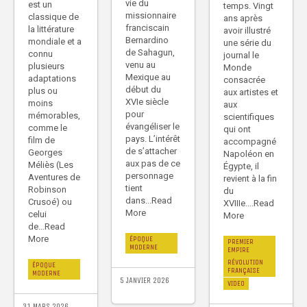
vie du
est un
temps. Vingt
missionnaire
classique de
ans après
franciscain
la littérature
avoir illustré
Bernardino
mondiale et a
une série du
de Sahagun,
connu
journal le
venu au
plusieurs
Monde
Mexique au
adaptations
consacrée
début du
plus ou
aux artistes et
XVIe siècle
moins
aux
pour
mémorables,
scientifiques
évangéliser le
comme le
qui ont
pays. L’intérêt
film de
accompagné
de s’attacher
Georges
Napoléon en
aux pas de ce
Méliès (Les
Égypte, il
personnage
Aventures de
revient à la fin
tient
Robinson
du
dans...Read
Crusoé) ou
XVIIIe....Read
More
celui
More
de...Read
More
ÉPOQUE
PREMIER
MODERNE
EMPIRE
RÉVOLUTION
ÉPOQUE
FRANÇAISE
MODERNE
5 JANVIER 2026
VIDEO
31 MARS 2026