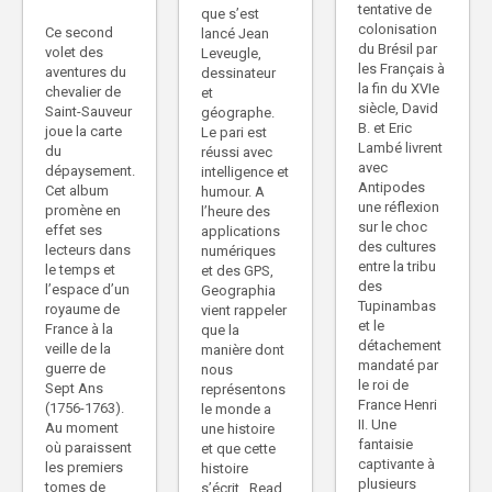
tentative de
que s’est
colonisation
Ce second
lancé Jean
du Brésil par
volet des
Leveugle,
les Français à
aventures du
dessinateur
la fin du XVIe
chevalier de
et
siècle, David
Saint-Sauveur
géographe.
B. et Eric
joue la carte
Le pari est
Lambé livrent
du
réussi avec
avec
dépaysement.
intelligence et
Antipodes
Cet album
humour. A
une réflexion
promène en
l’heure des
sur le choc
effet ses
applications
des cultures
lecteurs dans
numériques
entre la tribu
le temps et
et des GPS,
des
l’espace d’un
Geographia
Tupinambas
royaume de
vient rappeler
et le
France à la
que la
détachement
veille de la
manière dont
mandaté par
guerre de
nous
le roi de
Sept Ans
représentons
France Henri
(1756-1763).
le monde a
II. Une
Au moment
une histoire
fantaisie
où paraissent
et que cette
captivante à
les premiers
histoire
plusieurs
tomes de
s’écrit...Read