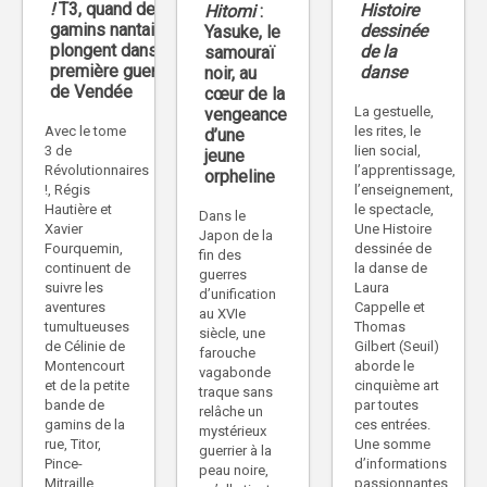
!
T3, quand des
Histoire
Hitomi
:
gamins nantais
dessinée
Yasuke, le
plongent dans la
de la
samouraï
première guerre
danse
noir, au
de Vendée
cœur de la
La gestuelle,
vengeance
les rites, le
Avec le tome
d’une
lien social,
3 de
jeune
l’apprentissage,
Révolutionnaires
orpheline
l’enseignement,
!, Régis
le spectacle,
Hautière et
Dans le
Une Histoire
Xavier
Japon de la
dessinée de
Fourquemin,
fin des
la danse de
continuent de
guerres
Laura
suivre les
d’unification
Cappelle et
aventures
au XVIe
Thomas
tumultueuses
siècle, une
Gilbert (Seuil)
de Célinie de
farouche
aborde le
Montencourt
vagabonde
cinquième art
et de la petite
traque sans
par toutes
bande de
relâche un
ces entrées.
gamins de la
mystérieux
Une somme
rue, Titor,
guerrier à la
d’informations
Pince-
peau noire,
passionnantes
Mitraille,