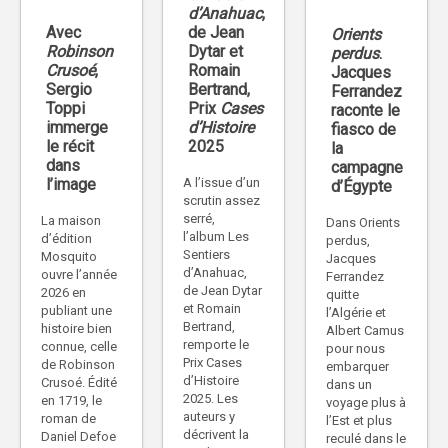
d’Anahuac
,
Avec
de Jean
Orients
Robinson
Dytar et
perdus
.
Crusoé
,
Romain
Jacques
Sergio
Bertrand,
Ferrandez
Toppi
Prix
Cases
raconte le
immerge
d’Histoire
fiasco de
le récit
2025
la
dans
campagne
l’image
A l’issue d’un
d’Égypte
scrutin assez
serré,
La maison
Dans Orients
l’album Les
d’édition
perdus,
Sentiers
Mosquito
Jacques
d’Anahuac,
ouvre l’année
Ferrandez
de Jean Dytar
2026 en
quitte
et Romain
publiant une
l’Algérie et
Bertrand,
histoire bien
Albert Camus
remporte le
connue, celle
pour nous
Prix Cases
de Robinson
embarquer
d’Histoire
Crusoé. Édité
dans un
2025. Les
en 1719, le
voyage plus à
auteurs y
roman de
l’Est et plus
décrivent la
Daniel Defoe
reculé dans le