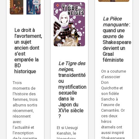
La Pièce
manquante
:
Le droit à
quand une
l’avortement,
œuvre de
un sujet
Shakespeare
ancien dont
devient un
s’est
Graal
emparée la
féministe
Le Tigre des
BD
neiges
,
historique
On a coutume
transidentité
d’associer
ou
Don
Trois
mystification
Quichotte et
moments de
sexuelle
son fidèle
l’histoire des
dans le
Sancho à
femmes, trois
Japon du
l’œuvre de
albums sortis
XVIe siècle
Cervantès. Or
récemment,
ces deux
?
résonnent
héros
avec
éternels ont
l’actualité et
Et si Uesugi
aussi inspiré
l’inscription
Kenshin, le
Shakespeare,
de la garantie
légendaire