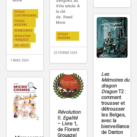
More
Sengoku, au
XVIe siècle. À
la clé
ÉPOQUE
CONTEMPORAINE
de...Read
ÉPOQUE
More
MODERNE
RENAISSANCE
ÉPOQUE
RÉVOLUTION
MODERNE
FRANÇAISE
XXE SIÈCLE
16 FÉVRIER 2024
7 MARS 2024
Les
Mémoires du
dragon
Dragon
T2 :
comment
trousser et
détrousser
Révolution
les Belges,
II.
Egalité
avec la
– Livre 1,
bienveillance
de Florent
de Danton
Grouazel