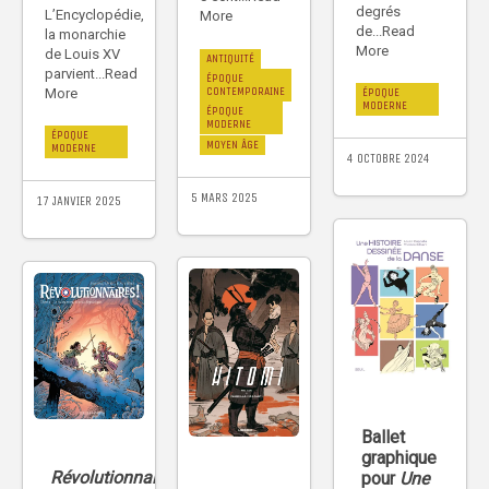
degrés
L’Encyclopédie,
More
de...Read
la monarchie
More
de Louis XV
ANTIQUITÉ
parvient...Read
ÉPOQUE
CONTEMPORAINE
ÉPOQUE
More
MODERNE
ÉPOQUE
MODERNE
ÉPOQUE
MOYEN ÂGE
MODERNE
4 OCTOBRE 2024
5 MARS 2025
17 JANVIER 2025
Ballet
graphique
Révolutionnaires
pour
Une