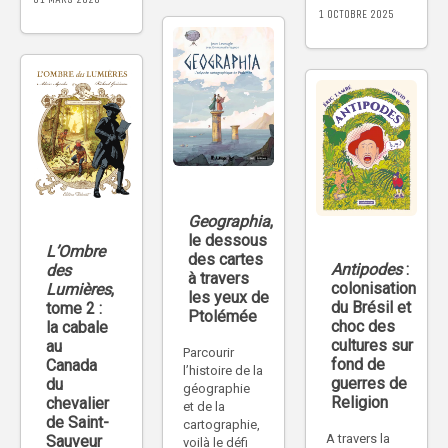
1 OCTOBRE 2025
Geographia
,
le dessous
L’Ombre
des cartes
Antipodes
:
des
à travers
colonisation
Lumières
,
les yeux de
du Brésil et
tome 2 :
Ptolémée
choc des
la cabale
cultures sur
au
Parcourir
fond de
Canada
l’histoire de la
guerres de
du
géographie
Religion
chevalier
et de la
de Saint-
cartographie,
A travers la
Sauveur
voilà le défi