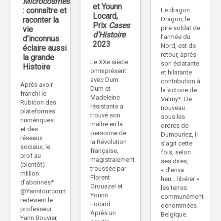
Microcosmes
et Younn
: connaître et
Le dragon
Locard,
Dragon, le
raconter la
Prix
Cases
pire soldat de
vie
d’Histoire
l’armée du
d’inconnus
2023
Nord, est de
éclaire aussi
retour, après
la grande
Le XXe siècle
son éclatante
Histoire
omniprésent
et hilarante
avec Dum
contribution à
Après avoir
Dum et
la victoire de
franchi le
Madeleine
Valmy*. De
Rubicon des
résistante a
nouveau
plateformes
trouvé son
sous les
numériques
maître en la
ordres de
et des
personne de
Dumouriez, il
réseaux
la Révolution
s’agit cette
sociaux, le
française,
fois, selon
prof au
magistralement
ses dires,
(bientôt)
troussée par
« d’enva…
million
Florent
heu… libérer »
d’abonnés*
Grouazel et
les terres
@Yanntoutcourt
Younn
communément
redevient le
Locard.
dénommées
professeur
Après un
Belgique.
Yann Bouvier,