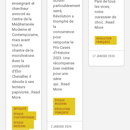
scrutin
Paré de tous
enseignant et
particulièrement
les vices,
chercheur
serré,
notre
associé au
Révolution a
cuirassier de
Centre de la
triomphé de
choc...Read
Méditerranée
la
More
Moderne et
concurrence
Contemporaine,
pour
RÉVOLUTION
mais avant
FRANÇAISE
remporter le
tout le
Prix Cases
chantre de la
d’Histoire
microhistoire.
17 JANVIER 2024
2023. Une
Avec la
récompense
complicité
bien méritée
d’Éloi
pour une
Chevallier, il
série
dévoile à ses
qui...Read
lecteurs
More
papivores...Read
More
ÉPOQUE
MODERNE
ANTIQUITÉ
RÉVOLUTION
FRANÇAISE
ÉPOQUE
CONTEMPORAINE
ÉPOQUE
MODERNE
2 JANVIER 2024