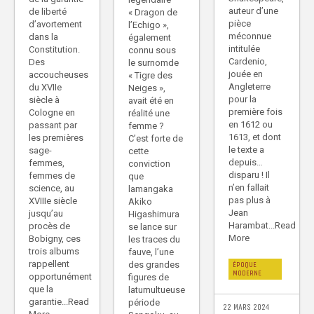
auteur d’une
de liberté
« Dragon de
pièce
d’avortement
l’Echigo »,
méconnue
dans la
également
intitulée
Constitution.
connu sous
Cardenio,
Des
le surnomde
jouée en
accoucheuses
« Tigre des
Angleterre
du XVIIe
Neiges »,
pour la
siècle à
avait été en
première fois
Cologne en
réalité une
en 1612 ou
passant par
femme ?
1613, et dont
les premières
C’est forte de
le texte a
sage-
cette
depuis…
femmes,
conviction
disparu ! Il
femmes de
que
n’en fallait
science, au
lamangaka
pas plus à
XVIIIe siècle
Akiko
Jean
jusqu’au
Higashimura
Harambat...Read
procès de
se lance sur
More
Bobigny, ces
les traces du
trois albums
fauve, l’une
rappellent
des grandes
ÉPOQUE
MODERNE
opportunément
figures de
que la
latumultueuse
garantie...Read
période
22 MARS 2024