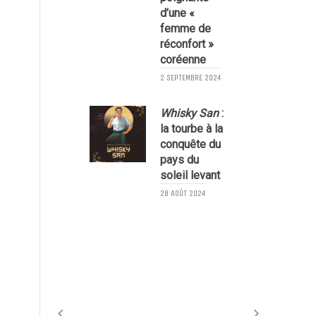
d’une «
femme de
réconfort »
coréenne
8
2 SEPTEMBRE 2024
Whisky San
:
la tourbe à la
conquête du
pays du
soleil levant
28 AOÛT 2024
3