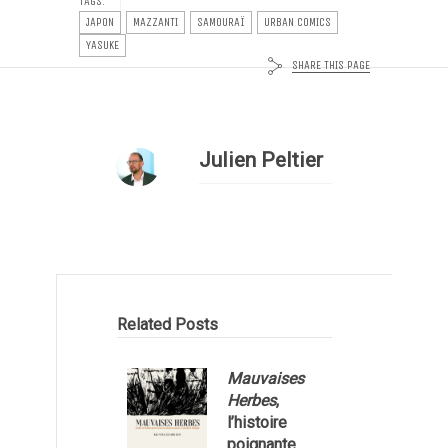
TAGS:
JAPON
MAZZANTI
SAMOURAÏ
URBAN COMICS
YASUKE
SHARE THIS PAGE
Julien Peltier
Related Posts
Mauvaises
Herbes
,
l’histoire
poignante