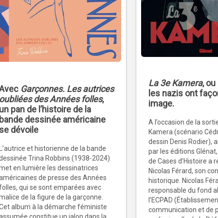
La 3e Kamera
, o
Avec
Garçonnes. Les autrices
les nazis ont faço
oubliées des Années folles
,
image.
un pan de l’histoire de la
bande dessinée américaine
A l’occasion de la sorti
se dévoile
Kamera (scénario Cédri
dessin Denis Rodier), 
L’autrice et historienne de la bande
par les éditions Glénat,
dessinée Trina Robbins (1938-2024)
de Cases d’Histoire a 
met en lumière les dessinatrices
Nicolas Férard, son con
américaines de presse des Années
historique. Nicolas Fér
folles, qui se sont emparées avec
responsable du fond a
malice de la figure de la garçonne.
l’ECPAD (Établissemen
Cet album à la démarche féministe
communication et de 
assumée constitue un jalon dans la