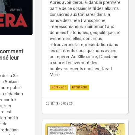
Après avoir déroulé, dans la première
partie de ce dossier, le fil des albums
consacrés aux Cathares dans la
bande dessinée francophone,
intéressons-nous maintenant aux
données historiques, géopolitiques et
événementielles, dont nous
retrouverons la représentation dans
les différents opus que nous avons
u comment
pu repérer. Au XIIIe siècle, l’Occitanie
nné leur
a subi effectivement des
bouleversements dont les...Read
More
e de La 3e
c Apikian,
MOYEN ÂGE
RECHERCHE
album publié
 la rédaction
rencontré
25 SEPTEMBRE 2024
seiller
ard est
llemand à
t de
production