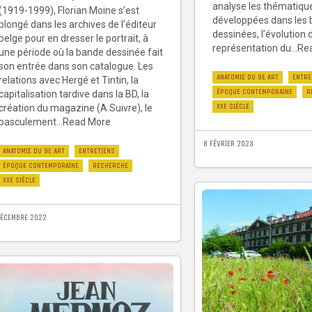
analyse les thématiqu
(1919-1999), Florian Moine s’est
développées dans les
plongé dans les archives de l’éditeur
dessinées, l’évolution 
belge pour en dresser le portrait, à
représentation du...R
une période où la bande dessinée fait
son entrée dans son catalogue. Les
ANATOMIE DU 9E ART
ENTRE
relations avec Hergé et Tintin, la
ÉPOQUE CONTEMPORAINE
R
capitalisation tardive dans la BD, la
XXE SIÈCLE
création du magazine (A Suivre), le
basculement...Read More
8 FÉVRIER 2023
ANATOMIE DU 9E ART
ENTRETIENS
ÉPOQUE CONTEMPORAINE
RECHERCHE
XXE SIÈCLE
DÉCEMBRE 2022