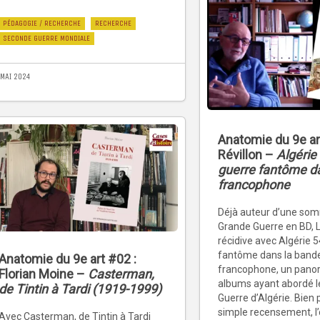
PÉDAGOGIE / RECHERCHE
RECHERCHE
SECONDE GUERRE MONDIALE
 MAI 2024
Anatomie du 9e ar
Révillon –
Algérie 
guerre fantôme d
francophone
Déjà auteur d’une som
Grande Guerre en BD, L
récidive avec Algérie 5
fantôme dans la band
Anatomie du 9e art #02 :
francophone, un pano
Florian Moine –
Casterman,
albums ayant abordé le
de Tintin à Tardi (1919-1999)
Guerre d’Algérie. Bien 
simple recensement, l
Avec Casterman, de Tintin à Tardi