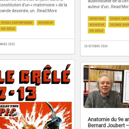
audiovisuelle de la Dé
constitution d’un « matrimoine » de la
auteur d’un...Read Mo
bande dessinée, un...Read More
ENTRETIENS
ÉPOQUE CONT
ÉPOQUE CONTEMPORAINE
RECHERCHE
RECHERCHE
SECONDE GUER
XXE SIÈCLE
XXE SIÈCLE
 MARS 2025
18 OCTOBRE 2024
Anatomie du 9e ar
Bernard Joubert 