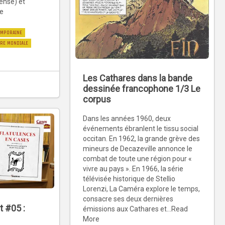
fense) et
re
EMPORAINE
RE MONDIALE
Les Cathares dans la bande
dessinée francophone 1/3 Le
corpus
Dans les années 1960, deux
événements ébranlent le tissu social
occitan. En 1962, la grande grève des
mineurs de Decazeville annonce le
combat de toute une région pour «
vivre au pays ». En 1966, la série
télévisée historique de Stellio
Lorenzi, La Caméra explore le temps,
consacre ses deux dernières
t #05 :
émissions aux Cathares et...Read
–
More