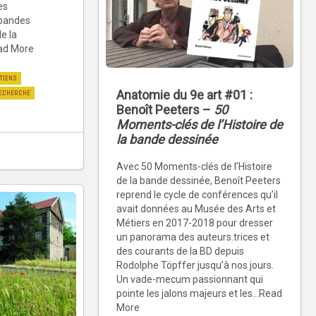
es
 bandes
de la
ead More
TIENS
Anatomie du 9e art #01 :
ECHERCHE
Benoît Peeters –
50
Moments-clés de l’Histoire de
la bande dessinée
Avec 50 Moments-clés de l’Histoire
de la bande dessinée, Benoît Peeters
reprend le cycle de conférences qu’il
avait données au Musée des Arts et
Métiers en 2017-2018 pour dresser
un panorama des auteurs.trices et
des courants de la BD depuis
Rodolphe Töpffer jusqu’à nos jours.
Un vade-mecum passionnant qui
pointe les jalons majeurs et les...Read
More