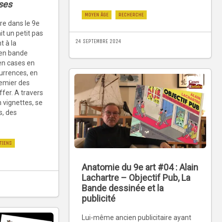
ses
MOYEN ÂGE
RECHERCHE
re dans le 9e
it un petit pas
24 SEPTEMBRE 2024
t à la
 en bande
en cases en
urrences, en
emier des
fer. A travers
 vignettes, se
s, des
TIENS
Anatomie du 9e art #04 : Alain
Lachartre – Objectif Pub, La
Bande dessinée et la
publicité
Lui-même ancien publicitaire ayant