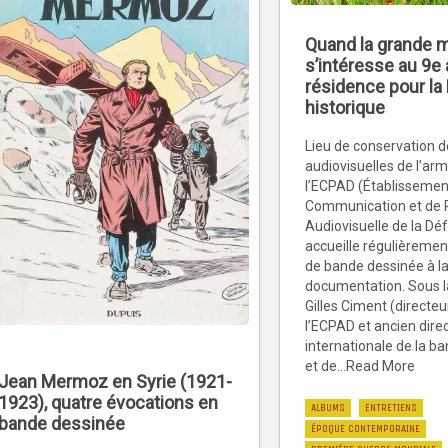
Quand la grande 
s’intéresse au 9e a
résidence pour la
historique
Lieu de conservation d
audiovisuelles de l’ar
l’ECPAD (Établissemen
Communication et de 
Audiovisuelle de la Dé
accueille régulièremen
de bande dessinée à l
documentation. Sous l
Gilles Ciment (directeu
l’ECPAD et ancien direc
internationale de la b
et de...Read More
Jean Mermoz en Syrie (1921-
1923), quatre évocations en
ALBUMS
ENTRETIENS
bande dessinée
ÉPOQUE CONTEMPORAINE