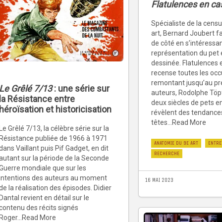
Flatulences en ca
Spécialiste de la censu
art, Bernard Joubert fa
de côté en s’intéressan
représentation du pet
dessinée. Flatulences 
recense toutes les occ
remontant jusqu’au pr
Le Grêlé 7/13
: une série sur
auteurs, Rodolphe Töpf
la Résistance entre
deux siècles de pets en
héroïsation et historicisation
révèlent des tendance
têtes...Read More
Le Grêlé 7/13, la célèbre série sur la
Résistance publiée de 1966 à 1971
ANATOMIE DU 9E ART
ENTRE
dans Vaillant puis Pif Gadget, en dit
RECHERCHE
autant sur la période de la Seconde
Guerre mondiale que sur les
intentions des auteurs au moment
16 MAI 2023
de la réalisation des épisodes. Didier
Dantal revient en détail sur le
contenu des récits signés
Roger...Read More