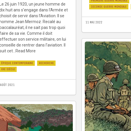
PREMIÈRE GUERRE MONDIALE
Le 26 juin 1920, un jeune homme de
SECONDE GUERRE MONDIALE
dix huit ans s’engage dans l’Armée et
choisit de servir dans l’Aviation. Il se
nomme Jean Mermoz. Recalé au
11 MAI 2022
baccalauréat, il ne sait pas trop quoi
faire de sa vie. Comme il doit
effectuer son service militaire, on lui
conseille de rentrer dans l’aviation. Il
suit cet...Read More
ÉPOQUE CONTEMPORAINE
RECHERCHE
XXE SIÈCLE
 AOÛT 2021