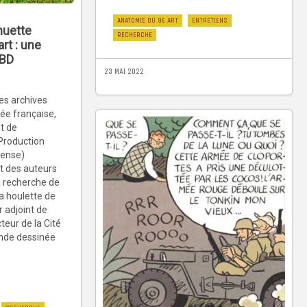
ANATOMIE DU 9E ART
ENTRETIENS
muette
RECHERCHE
rt : une
 BD
23 MAI 2022
es archives
mée française,
t de
Production
fense)
t des auteurs
a recherche de
a houlette de
r adjoint de
teur de la Cité
ande dessinée