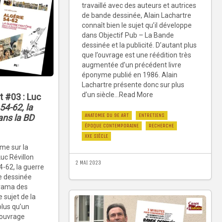
travaillé avec des auteurs et autrices
de bande dessinée, Alain Lachartre
connaît bien le sujet qu’il développe
dans Objectif Pub – La Bande
dessinée et la publicité. D’autant plus
que l’ouvrage est une réédition très
augmentée d’un précédent livre
éponyme publié en 1986. Alain
Lachartre présente donc sur plus
d’un siècle...Read More
t #03 : Luc
54-62, la
ANATOMIE DU 9E ART
ENTRETIENS
ans la BD
ÉPOQUE CONTEMPORAINE
RECHERCHE
XXE SIÈCLE
me sur la
uc Révillon
2 MAI 2023
4-62, la guerre
e dessinée
rama des
 sujet de la
plus qu’un
’ouvrage