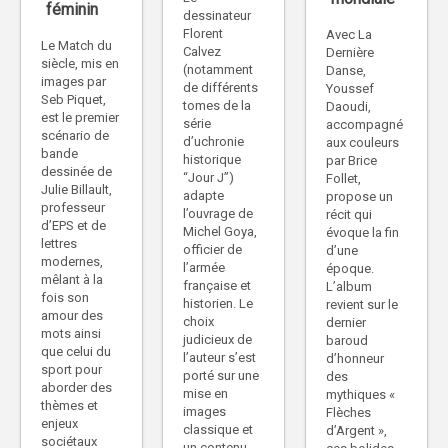
féminin
dessinateur
Florent
Avec La
Le Match du
Calvez
Dernière
siècle, mis en
(notamment
Danse,
images par
de différents
Youssef
Seb Piquet,
tomes de la
Daoudi,
est le premier
série
accompagné
scénario de
d’uchronie
aux couleurs
bande
historique
par Brice
dessinée de
“Jour J”)
Follet,
Julie Billault,
adapte
propose un
professeur
l’ouvrage de
récit qui
d’EPS et de
Michel Goya,
évoque la fin
lettres
officier de
d’une
modernes,
l’armée
époque.
mêlant à la
française et
L’album
fois son
historien. Le
revient sur le
amour des
choix
dernier
mots ainsi
judicieux de
baroud
que celui du
l’auteur s’est
d’honneur
sport pour
porté sur une
des
aborder des
mise en
mythiques «
thèmes et
images
Flèches
enjeux
classique et
d’Argent »,
sociétaux
un contenu