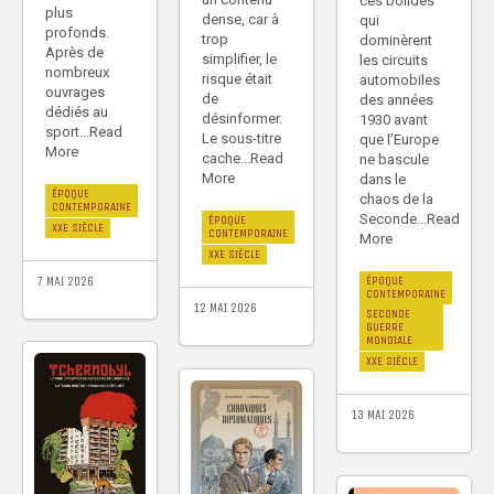
ces bolides
plus
dense, car à
qui
profonds.
trop
dominèrent
Après de
simplifier, le
les circuits
nombreux
risque était
automobiles
ouvrages
de
des années
dédiés au
désinformer.
1930 avant
sport...Read
Le sous-titre
que l’Europe
More
cache...Read
ne bascule
More
dans le
ÉPOQUE
chaos de la
CONTEMPORAINE
Seconde...Read
ÉPOQUE
XXE SIÈCLE
CONTEMPORAINE
More
XXE SIÈCLE
7 MAI 2026
ÉPOQUE
CONTEMPORAINE
12 MAI 2026
SECONDE
GUERRE
MONDIALE
XXE SIÈCLE
13 MAI 2026