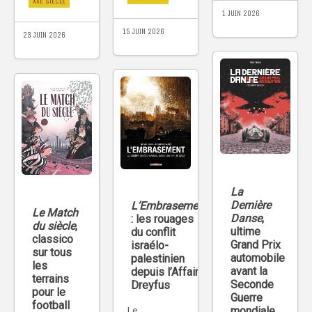
XXE SIÈCLE
1 JUIN 2026
15 JUIN 2026
23 JUIN 2026
La
Dernière
L’Embrasement
Le Match
Danse
,
: les rouages
du siècle
,
ultime
du conflit
classico
Grand Prix
israélo-
sur tous
automobile
palestinien
les
avant la
depuis l’Affaire
terrains
Seconde
Dreyfus
pour le
Guerre
football
mondiale
Le