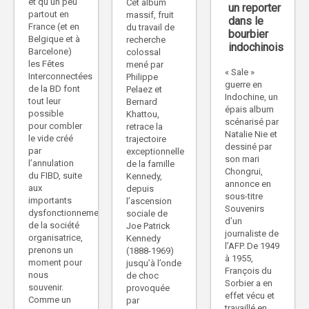
et qu’un peu
Cet album
un reporter
partout en
massif, fruit
dans le
France (et en
du travail de
bourbier
Belgique et à
recherche
indochinois
Barcelone)
colossal
les Fêtes
mené par
« Sale »
Interconnectées
Philippe
guerre en
de la BD font
Pelaez et
Indochine, un
tout leur
Bernard
épais album
possible
Khattou,
scénarisé par
pour combler
retrace la
Natalie Nie et
le vide créé
trajectoire
dessiné par
par
exceptionnelle
son mari
l’annulation
de la famille
Chongrui,
du FIBD, suite
Kennedy,
annonce en
aux
depuis
sous-titre
importants
l’ascension
Souvenirs
dysfonctionnements
sociale de
d’un
de la société
Joe Patrick
journaliste de
organisatrice,
Kennedy
l’AFP. De 1949
prenons un
(1888-1969)
à 1955,
moment pour
jusqu’à l’onde
François du
nous
de choc
Sorbier a en
souvenir.
provoquée
effet vécu et
Comme un
par
travaillé en