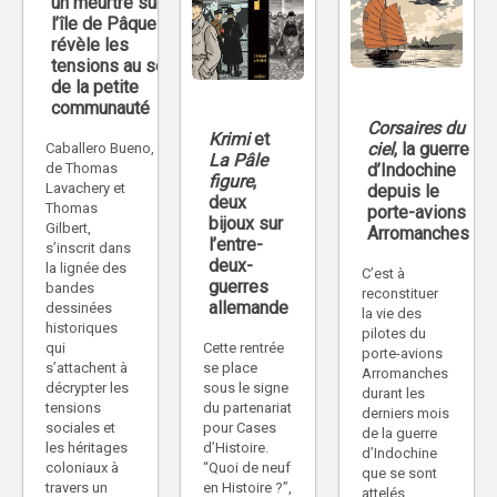
un meurtre sur
l’île de Pâques
révèle les
tensions au sein
de la petite
communauté
Corsaires du
Krimi
et
ciel
, la guerre
Caballero Bueno,
La Pâle
d’Indochine
de Thomas
figure
,
Lavachery et
depuis le
deux
Thomas
porte-avions
bijoux sur
Gilbert,
Arromanches
l’entre-
s’inscrit dans
deux-
la lignée des
C’est à
guerres
bandes
reconstituer
allemande
dessinées
la vie des
historiques
pilotes du
Cette rentrée
qui
porte-avions
se place
s’attachent à
Arromanches
sous le signe
décrypter les
durant les
du partenariat
tensions
derniers mois
pour Cases
sociales et
de la guerre
d’Histoire.
les héritages
d’Indochine
“Quoi de neuf
coloniaux à
que se sont
en Histoire ?”,
travers un
attelés