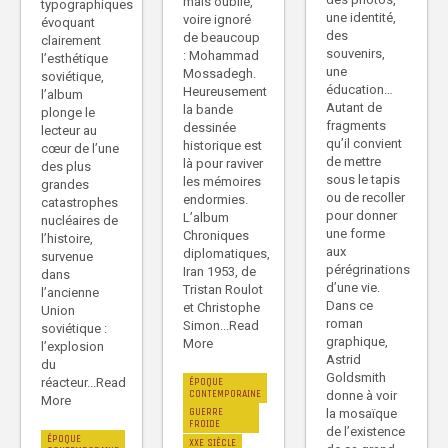
mais oublié,
typographiques
une identité,
voire ignoré
évoquant
des
de beaucoup
clairement
souvenirs,
: Mohammad
l’esthétique
une
Mossadegh.
soviétique,
éducation…
Heureusement
l’album
Autant de
la bande
plonge le
fragments
dessinée
lecteur au
qu’il convient
historique est
cœur de l’une
de mettre
là pour raviver
des plus
sous le tapis
les mémoires
grandes
ou de recoller
endormies.
catastrophes
pour donner
L’album
nucléaires de
une forme
Chroniques
l’histoire,
aux
diplomatiques,
survenue
pérégrinations
Iran 1953, de
dans
d’une vie.
Tristan Roulot
l’ancienne
Dans ce
et Christophe
Union
roman
Simon...Read
soviétique :
graphique,
More
l’explosion
Astrid
du
Goldsmith
réacteur...Read
ÉPOQUE
CONTEMPORAINE
donne à voir
More
GUERRE
la mosaïque
FROIDE
de l’existence
ÉPOQUE
XXE SIÈCLE