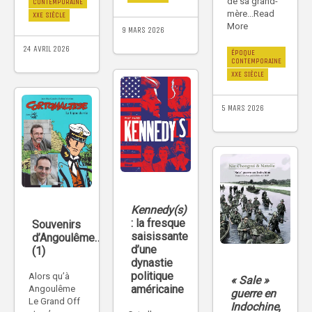
de sa grand-
CONTEMPORAINE
mère...Read
XXE SIÈCLE
More
9 MARS 2026
24 AVRIL 2026
ÉPOQUE
CONTEMPORAINE
XXE SIÈCLE
5 MARS 2026
Kennedy(s)
: la fresque
Souvenirs
saisissante
d’Angoulême…
d’une
(1)
dynastie
politique
Alors qu’à
« Sale »
américaine
Angoulême
guerre en
Le Grand Off
Indochine
,