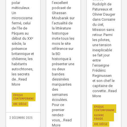
l’excellent
polar
Rudolph de
podcast de
méticuleux.
Patureaux et
Ghassan
Un
Olivier Dauger
Moubarak sur
microcosme
dans Corsaire
l’actualité de
fermé, celui
du ciel,
la littérature
de l’île de
Mission sans
historique
Pâques au
retour. Parmi
invite tous les
début du XXᵉ
les pilotes,
mois le site
siècle, la
une tension
référence sur
présence
inexplicable
la BD
britannique et
se fait jour
historique à
chilienne, les
entre
présenter une
habitants
l’enseigne
ou deux
autochtones,
Frédéric
bandes
les secrets
Reginussen
dessinées
de...Read
et son chef le
marquantes
More
capitaine de
des
corvette...Read
semaines
ÉPOQUE
More
CONTEMPORAINE
écoulées.
XXE SIÈCLE
Pour ce
ÉPOQUE
premier
CONTEMPORAINE
rendez-
GUERRE
2 DÉCEMBRE 2025
FROIDE
vous,...Read
XXE SIÈCLE
More