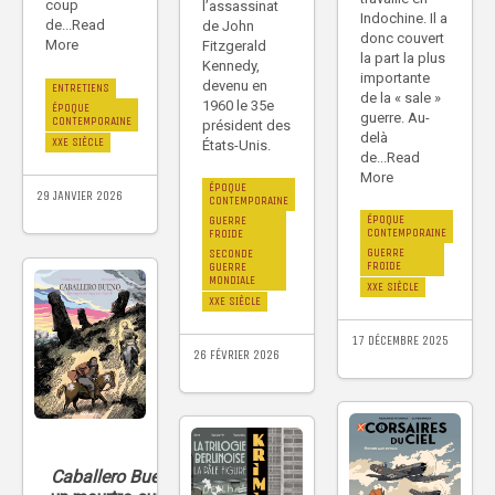
coup
l’assassinat
Indochine. Il a
de...Read
de John
donc couvert
More
Fitzgerald
la part la plus
Kennedy,
importante
devenu en
ENTRETIENS
de la « sale »
1960 le 35e
ÉPOQUE
guerre. Au-
CONTEMPORAINE
président des
delà
XXE SIÈCLE
États-Unis.
de...Read
More
ÉPOQUE
29 JANVIER 2026
CONTEMPORAINE
ÉPOQUE
GUERRE
CONTEMPORAINE
FROIDE
GUERRE
SECONDE
FROIDE
GUERRE
MONDIALE
XXE SIÈCLE
XXE SIÈCLE
17 DÉCEMBRE 2025
26 FÉVRIER 2026
Caballero Bueno
: