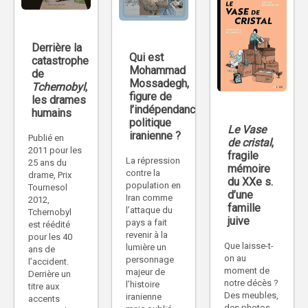
Derrière la
Qui est
catastrophe
Mohammad
de
Mossadegh,
Tchernobyl
,
figure de
les drames
l’indépendance
humains
politique
Le Vase
iranienne ?
Publié en
de cristal
,
2011 pour les
fragile
La répression
25 ans du
mémoire
contre la
drame, Prix
du XXe s.
population en
Tournesol
d’une
Iran comme
2012,
famille
l’attaque du
Tchernobyl
juive
pays a fait
est réédité
revenir à la
pour les 40
Que laisse-t-
lumière un
ans de
on au
personnage
l’accident.
moment de
majeur de
Derrière un
notre décès ?
l’histoire
titre aux
Des meubles,
iranienne
accents
des photos,