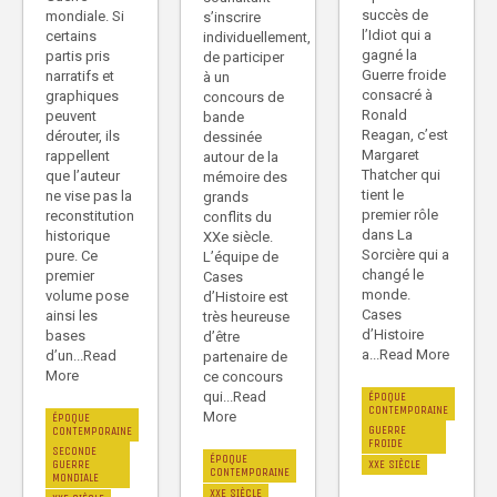
succès de
mondiale. Si
s’inscrire
l’Idiot qui a
certains
individuellement,
gagné la
partis pris
de participer
Guerre froide
narratifs et
à un
consacré à
graphiques
concours de
Ronald
peuvent
bande
Reagan, c’est
dérouter, ils
dessinée
Margaret
rappellent
autour de la
Thatcher qui
que l’auteur
mémoire des
tient le
ne vise pas la
grands
premier rôle
reconstitution
conflits du
dans La
historique
XXe siècle.
Sorcière qui a
pure. Ce
L’équipe de
changé le
premier
Cases
monde.
volume pose
d’Histoire est
Cases
ainsi les
très heureuse
d’Histoire
bases
d’être
a...Read More
d’un...Read
partenaire de
More
ce concours
qui...Read
ÉPOQUE
CONTEMPORAINE
More
ÉPOQUE
GUERRE
CONTEMPORAINE
FROIDE
SECONDE
ÉPOQUE
XXE SIÈCLE
GUERRE
CONTEMPORAINE
MONDIALE
XXE SIÈCLE