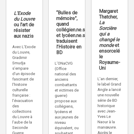
Margaret
“Bulles de
L’Exode
Thatcher,
mémoire”,
du Louvre
La
quand
ou l’art de
Sorcière
collégien.ne.s
résister
qui a
et lycéen.ne.s
aux nazis
changé le
traduisent
monde
et
l’Histoire en
Avec L’Exode
ensorcelé
BD
du Louvre,
le
Gradimir
Royaume-
Smudja
L’ONaCVG
Uni
s’empare
(Office
d’un épisode
national des
L’an dernier,
fascinant de
anciens
le label Grand
l’histoire
combattants
Angle a lancé
culturelle
et victimes de
une nouvelle
française :
guerre)
série de BD
l’évacuation
propose aux
historique
des
collégiens,
avec Jean-
collections
lycéens et
Yves Le
du Louvre à
aux jeunes de
Naour à la
l’aube de la
niveau
manœuvre.
Seconde
équivalent, ou
Après le
Guerre
souhaitant