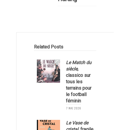
Related Posts
Le Match du
siècle
,
classico sur
tous les
terrains pour
le football
1
féminin
7 MAI 2026
Le Vase de
cristal
, fragile