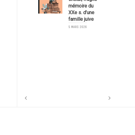
mémoire du
XXe s. d’une
famille juive
7
5 MARS 2026