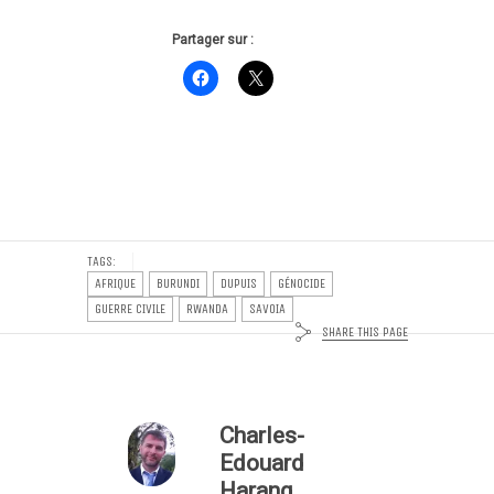
Partager sur :
TAGS:
AFRIQUE
BURUNDI
DUPUIS
GÉNOCIDE
GUERRE CIVILE
RWANDA
SAVOIA
SHARE THIS PAGE
Charles-
Edouard
Harang