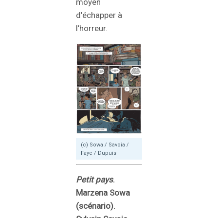
moyen
d’échapper à
l’horreur.
(c) Sowa / Savoia /
Faye / Dupuis
Petit pays
.
Marzena Sowa
(scénario).