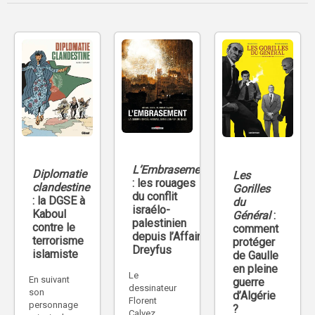
L’Embrasement
Diplomatie
Les
: les rouages
clandestine
Gorilles
du conflit
: la DGSE à
du
israélo-
Kaboul
Général
:
palestinien
contre le
comment
depuis l’Affaire
terrorisme
protéger
Dreyfus
islamiste
de Gaulle
en pleine
Le
En suivant
guerre
dessinateur
son
d’Algérie
Florent
personnage
?
Calvez