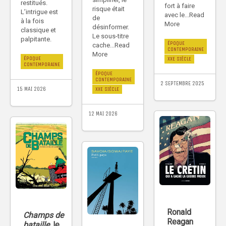
restitués.
fort à faire
risque était
L’intrigue est
avec le...Read
de
à la fois
More
désinformer.
classique et
Le sous-titre
palpitante.
ÉPOQUE
cache...Read
CONTEMPORAINE
More
ÉPOQUE
XXE SIÈCLE
CONTEMPORAINE
ÉPOQUE
CONTEMPORAINE
2 SEPTEMBRE 2025
15 MAI 2026
XXE SIÈCLE
12 MAI 2026
Ronald
Champs de
Reagan
bataille
, le