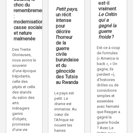
est-il
choc du
vraiment
Petit pays
,
remembrement
Le Crétin
un récit
:
qui a
intense
modernisation,
gagné la
pour
casse sociale
guerre
décrire
et nature
froide
?
l’horreur
malmenée
de la
Est-ce à coup
guerre
Des Trente
de formules
civile
Glorieuses,
(« America is
burundaise
nous avons le
back », « On
et du
souvenir
gagne, ils
génocide
d’une époque
perdent »),
des Tutsis
trépidante,
d’histoires
celle des
au Rwanda
drôles ou de
yéyés et celle
convictions
des stands
Le pays est
simples et
du salon des
petit. Le
assenées
arts
drame est
avec fermeté
ménagers
immense. Au
que Reagan a
garnis
cœur de
gagné la
d’objets,
l’Afrique se
guerre froide
promesse
nouent les
? Avec Le
d’une vie
haines