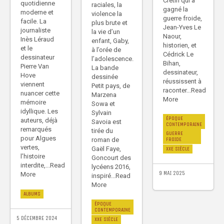
Crétin qui a
quotidienne
raciales, la
gagné la
moderne et
violence la
guerre froide,
facile. La
plus brute et
Jean-Yves Le
journaliste
la vie d’un
Naour,
Inès Léraud
enfant, Gaby,
historien, et
et le
à l’orée de
Cédrick Le
dessinateur
l’adolescence.
Bihan,
Pierre Van
La bande
dessinateur,
Hove
dessinée
réussissent à
viennent
Petit pays, de
raconter...Read
nuancer cette
Marzena
More
mémoire
Sowa et
idyllique. Les
Sylvain
ÉPOQUE
auteurs, déjà
Savoia est
CONTEMPORAINE
remarqués
tirée du
GUERRE
pour Algues
roman de
FROIDE
vertes,
Gaël Faye,
XXE SIÈCLE
l’histoire
Goncourt des
interdite,...Read
lycéens 2016,
9 MAI 2025
More
inspiré...Read
More
ALBUMS
ÉPOQUE
CONTEMPORAINE
5 DÉCEMBRE 2024
XXE SIÈCLE