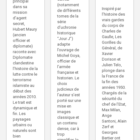
principal
(notamment
dans sa
Inspiré par
de différents
mission
l’histoire des
tomes de la
d’agent
vrais gardes
série
secret,
du corps de
d’uchronie
Hubert Maury
Charles de
historique
(ancien
Gaulle, Les
“Jour J”)
officier et
Gorilles du
adapte
diplomate)
Général, de
l’ouvrage de
raconte avec
Xavier
Michel Goya,
Diplomatie
Dorison et
officier de
clandestine
Julien Telo,
l’armée
l’histoire de la
plonge dans
française et
lutte contre le
la France de
historien. Le
terrorisme
la fin des
choix
islamiste au
années 1950.
judicieux de
début des
Chargés de la
l’auteur s’est
années 2010.
sécurité du
porté sur une
Le trait est
chef de l’Etat,
mise en
dynamique et
Max Milan,
images
fin. Les
Ange
classique et
paysages
Santoni, Alain
un contenu
urbains ou
Zerf et
dense, car à
naturels sont
Georges
trop
bien
Bertier ont
simplifier, le