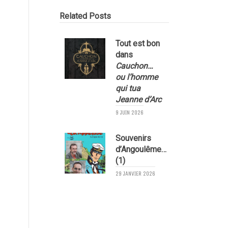
Related Posts
Tout est bon
dans
Cauchon…
ou l’homme
qui tua
Jeanne d’Arc
9 JUIN 2026
1
Souvenirs
d’Angoulême…
(1)
29 JANVIER 2026
1