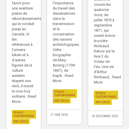
l’importance
favori pour
couvre les
du travail des
une aventure
quatorze
dessinatrices
pleine de
mois, de
dans la
rebondissements
juillet 1870 à
transmission
qui le conduit
septembre
et la
jusqu’au
1871, qui
conservation
Canada. Si
voient éclore
des savoirs
les
le poète
archéologiques.
références à
Rimbaud.
Cette
l’univers
Retour sur le
biographie
lukien et à
livre 2 du
de Mary
d’autres
Voleur de
Anning (1799-
figures de la
Feu. Une vie
1847), de
culture
d’Arthur
Kapik...Read
western
Rimbaud,...Read
More
étayent son
More
récit, il inscrit
le cow-boy
ÉPOQUE
ÉPOQUE
CONTEMPORAINE
solitaire...Read
CONTEMPORAINE
XIXE SIÈCLE
More
XIXE SIÈCLE
ÉPOQUE
17 JUIN 2026
18 SEPTEMBRE 2025
CONTEMPORAINE
XIXE SIÈCLE