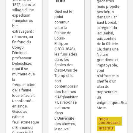
libre
gâchettes
1872, dans le
mais projette
sillage d’une
Quel est le
ses héros
expédition
point
dans un Far
française au
commun
East boréal,
but
entre la
la région du
extravagant :
France de
lac Baïkal,
retrouver, au
Louis-
aux confins
fin fond du
Philippe
de la Sibérie.
Congo,
(1830-1848),
Là, dans une
l’éminent
les fusillades
Nature
professeur
dans les
grandiose et
Delescluze,
écoles des
impitoyable,
dont il se
États-Unis de
vont
murmure que
Trump et le
s’affronter la
la
sort
cheffe d’un
fréquentation
contemporain
clan de
de la faune
des femmes
trappeurs et
locale l’aurait
d’Afghanistan
un
transformé…
? La réponse
énigmatique...Read
en singe.
se trouve
More
Grâce au
dans
rythme
L’Université
ÉPOQUE
feuilletonesque
CONTEMPORAINE
des chèvres,
d’Emmanuel
XIXE SIÈCLE
le nouvel
Suarez (déjà