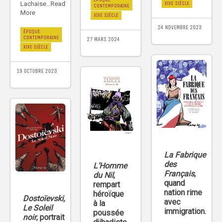
XIXE SIÈCLE
Lachaise...Read
CONTEMPORAINE
More
XIXE SIÈCLE
24 NOVEMBRE 2023
ÉPOQUE
CONTEMPORAINE
27 MARS 2024
XIXE SIÈCLE
19 OCTOBRE 2023
La Fabrique
des
L’Homme
Français
,
du Nil
,
quand
rempart
nation rime
héroïque
Dostoïevski,
avec
à la
Le Soleil
immigration.
poussée
noir
, portrait