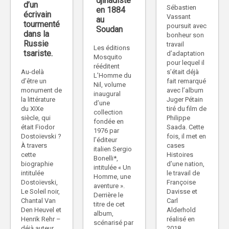
djihadiste
d’un
Sébastien
en 1884
écrivain
Vassant
au
tourmenté
poursuit avec
Soudan
dans la
bonheur son
Russie
travail
Les éditions
tsariste.
d’adaptation
Mosquito
pour lequel il
rééditent
Au-delà
s’était déjà
L’Homme du
d’être un
fait remarqué
Nil, volume
monument de
avec l’album
inaugural
la littérature
Juger Pétain
d’une
du XIXe
tiré du film de
collection
siècle, qui
Philippe
fondée en
était Fiodor
Saada. Cette
1976 par
Dostoïevski ?
fois, il met en
l’éditeur
À travers
cases
italien Sergio
cette
Histoires
Bonelli*,
biographie
d’une nation,
intitulée « Un
intitulée
le travail de
Homme, une
Dostoïevski,
Françoise
aventure ».
Le Soleil noir,
Davisse et
Derrière le
Chantal Van
Carl
titre de cet
Den Heuvel et
Alderhold
album,
Henrik Rehr –
réalisé en
scénarisé par
déjà auteur
2018