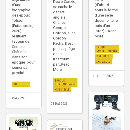
Decio Canzio,
d’une
(d’abord
se cache le
biographie
sous la forme
général
des époux
d’une série
anglais
Tolstoï
documentaire
Charles
(Futuropolis,
puis d’un
George
2020) –
livre*)....Read
Gordon, alias
resituent
More
Gordon
l’auteur de
Pacha. Il est
Crime et
ÉPOQUE
pris au piège
CONTEMPORAINE
Châtiment
dans
XIXE SIÈCLE
dans son
Khartoum
XXE SIÈCLE
époque pour
par...Read
cerner sa
More
psyché.
11 JUILLET 2023
ÉPOQUE
CONTEMPORAINE
XIXE SIÈCLE
XIXE SIÈCLE
3 MAI 2023
26 MAI 2023