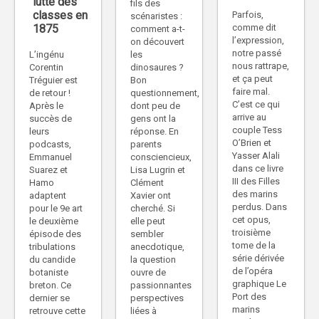
lutte des
fils des
classes en
Parfois,
scénaristes :
comme dit
1875
comment a-t-
l’expression,
on découvert
notre passé
L’ingénu
les
nous rattrape,
Corentin
dinosaures ?
et ça peut
Tréguier est
Bon
faire mal.
de retour !
questionnement,
C’est ce qui
Après le
dont peu de
arrive au
succès de
gens ont la
couple Tess
leurs
réponse. En
O’Brien et
podcasts,
parents
Yasser Alali
Emmanuel
consciencieux,
dans ce livre
Suarez et
Lisa Lugrin et
III des Filles
Hamo
Clément
des marins
adaptent
Xavier ont
perdus. Dans
pour le 9e art
cherché. Si
cet opus,
le deuxième
elle peut
troisième
épisode des
sembler
tome de la
tribulations
anecdotique,
série dérivée
du candide
la question
de l’opéra
botaniste
ouvre de
graphique Le
breton. Ce
passionnantes
Port des
dernier se
perspectives
marins
retrouve cette
liées à