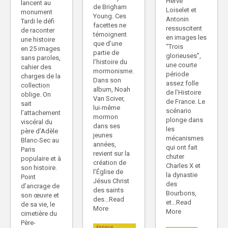
Hervé
lancent au
de Brigham
Loiselet et
monument
Young. Ces
Antonin
Tardi le défi
facettes ne
ressuscitent
de raconter
témoignent
en images les
une histoire
que d’une
“Trois
en 25 images
partie de
glorieuses”,
sans paroles,
l’histoire du
une courte
cahier des
mormonisme.
période
charges de la
Dans son
assez folle
collection
album, Noah
de l’Histoire
oblige. On
Van Sciver,
de France. Le
sait
lui-même
scénario
l’attachement
mormon
plonge dans
viscéral du
dans ses
les
père d’Adèle
jeunes
mécanismes
Blanc-Sec au
années,
qui ont fait
Paris
revient sur la
chuter
populaire et à
création de
Charles X et
son histoire.
l’Église de
la dynastie
Point
Jésus Christ
des
d’ancrage de
des saints
Bourbons,
son œuvre et
des...Read
et...Read
de sa vie, le
More
More
cimetière du
Père-
ÉPOQUE