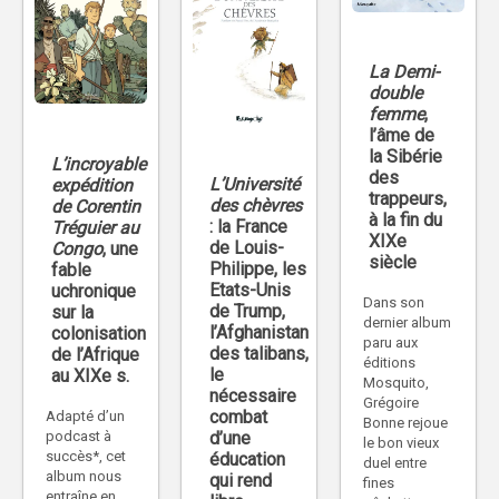
La Demi-
double
femme
,
l’âme de
la Sibérie
L’incroyable
des
L’Université
expédition
trappeurs,
des chèvres
de Corentin
à la fin du
: la France
Tréguier au
XIXe
de Louis-
Congo
, une
siècle
Philippe, les
fable
Etats-Unis
uchronique
Dans son
de Trump,
sur la
dernier album
l’Afghanistan
colonisation
paru aux
des talibans,
de l’Afrique
éditions
le
au XIXe s.
Mosquito,
nécessaire
Grégoire
combat
Adapté d’un
Bonne rejoue
d’une
podcast à
le bon vieux
succès*, cet
éducation
duel entre
album nous
qui rend
fines
entraîne en