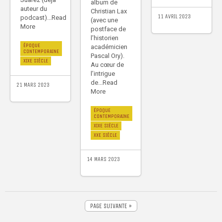
album de
auteur du
Christian Lax
11 AVRIL 2023
podcast)...Read
(avec une
More
postface de
l’historien
ÉPOQUE
académicien
CONTEMPORAINE
Pascal Ory).
XIXE SIÈCLE
Au cœur de
l’intrigue
de...Read
21 MARS 2023
More
ÉPOQUE
CONTEMPORAINE
XIXE SIÈCLE
XXE SIÈCLE
14 MARS 2023
PAGE SUIVANTE »