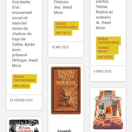
perdus,
fois leader
l’histoire
Teresa
d’un
des...Read
Radice au
mouvement
More
scénario
social né
et...Read
dans les
ÉPOQUE
CONTEMPORAINE
More
mines de
XIXE SIÈCLE
charbon du
Pays de
ÉPOQUE
CONTEMPORAINE
Galles. Après
19 MAI 2025
PREMIER
avoir
EMPIRE
préservé
XIXE SIÈCLE
l’Afrique...Read
More
4 MARS 2025
ÉPOQUE
CONTEMPORAINE
XIXE SIÈCLE
25 FÉVRIER 2025
Joseph