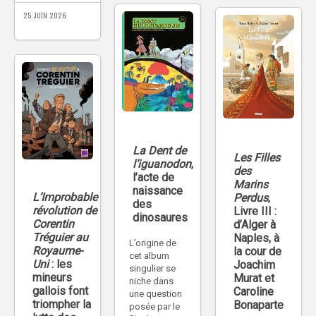
25 JUIN 2026
La Dent de
Les Filles
l’iguanodon
,
des
l’acte de
Marins
naissance
L’Improbable
Perdus
,
des
révolution de
Livre III :
dinosaures
Corentin
d’Alger à
Tréguier au
Naples, à
L’origine de
Royaume-
la cour de
cet album
Uni
: les
Joachim
singulier se
mineurs
Murat et
niche dans
gallois font
Caroline
une question
triompher la
Bonaparte
posée par le