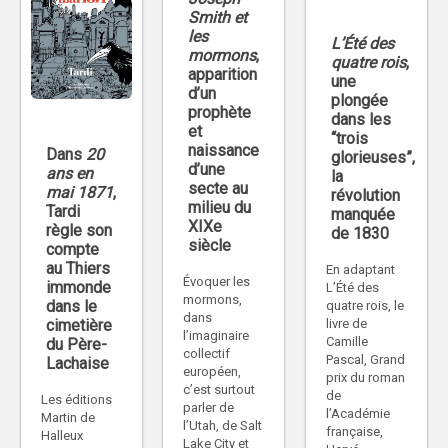
Smith et
les
L’Été des
mormons
,
quatre rois
,
apparition
une
d’un
plongée
prophète
dans les
et
“trois
naissance
Dans
20
glorieuses”,
d’une
ans en
la
secte au
mai 1871
,
révolution
milieu du
Tardi
manquée
XIXe
règle son
de 1830
siècle
compte
au Thiers
En adaptant
Évoquer les
immonde
L’Été des
mormons,
dans le
quatre rois, le
dans
livre de
cimetière
l’imaginaire
Camille
du Père-
collectif
Pascal, Grand
Lachaise
européen,
prix du roman
c’est surtout
de
Les éditions
parler de
l’Académie
Martin de
l’Utah, de Salt
française,
Halleux
Lake City et