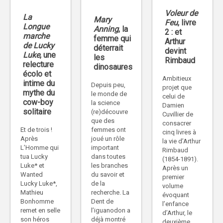
Voleur de
La
Mary
Feu
, livre
Longue
Anning
, la
2 : et
marche
femme qui
Arthur
de Lucky
déterrait
devint
Luke
, une
les
Rimbaud
relecture
dinosaures
écolo et
Ambitieux
intime du
Depuis peu,
projet que
mythe du
le monde de
celui de
cow-boy
la science
Damien
solitaire
(re)découvre
Cuvillier de
que des
consacrer
femmes ont
Et de trois !
cinq livres à
joué un rôle
Après
la vie d’Arthur
important
L’Homme qui
Rimbaud
dans toutes
tua Lucky
(1854-1891).
les branches
Luke* et
Après un
du savoir et
Wanted
premier
de la
Lucky Luke*,
volume
recherche. La
Mathieu
évoquant
Dent de
Bonhomme
l’enfance
l’iguanodon a
remet en selle
d’Arthur, le
déjà montré
son héros
deuxième