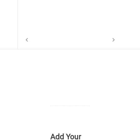
1
Add Your