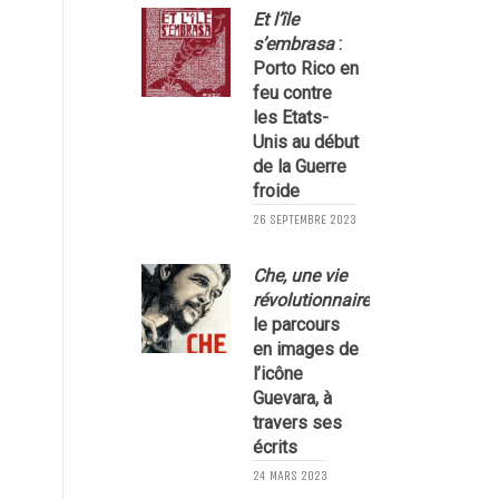
Et l’île
s’embrasa
:
Porto Rico en
feu contre
les Etats-
Unis au début
de la Guerre
froide
26 SEPTEMBRE 2023
Che, une vie
révolutionnaire
,
le parcours
1
en images de
l’icône
Guevara, à
travers ses
écrits
24 MARS 2023