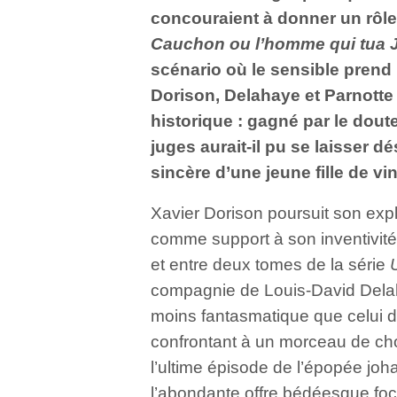
concouraient à donner un rôle
Cauchon ou l’homme qui tua 
scénario où le sensible prend l
Dorison, Delahaye et Parnott
historique : gagné par le dout
juges aurait-il pu se laisser d
sincère d’une jeune fille de vi
Xavier Dorison poursuit son explo
comme support à son inventivité
et entre deux tomes de la série
compagnie de Louis-David Del
moins fantasmatique que celui d
confrontant à un morceau de cho
l’ultime épisode de l’épopée jo
l’abondante offre bédéesque foc