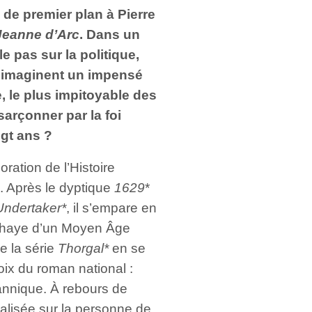
 de premier plan à Pierre
Jeanne d’Arc
. Dans un
e pas sur la politique,
e imaginent un impensé
e, le plus impitoyable des
ésarçonner par la foi
ngt ans ?
ration de l’Histoire
. Après le dyptique
1629
*
Undertaker*
, il s’empare en
ahaye d’un Moyen Âge
e la série
Thorgal*
en se
ix du roman national :
hannique. À rebours de
alisée sur la personne de