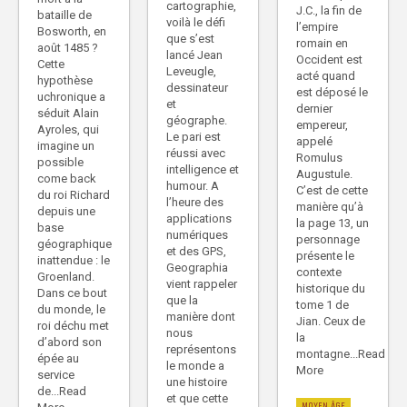
cartographie,
J.C., la fin de
bataille de
voilà le défi
l’empire
Bosworth, en
que s’est
romain en
août 1485 ?
lancé Jean
Occident est
Cette
Leveugle,
acté quand
hypothèse
dessinateur
est déposé le
uchronique a
et
dernier
séduit Alain
géographe.
empereur,
Ayroles, qui
Le pari est
appelé
imagine un
réussi avec
Romulus
possible
intelligence et
Augustule.
come back
humour. A
C’est de cette
du roi Richard
l’heure des
manière qu’à
depuis une
applications
la page 13, un
base
numériques
personnage
géographique
et des GPS,
présente le
inattendue : le
Geographia
contexte
Groenland.
vient rappeler
historique du
Dans ce bout
que la
tome 1 de
du monde, le
manière dont
Jian. Ceux de
roi déchu met
nous
la
d’abord son
représentons
montagne...Read
épée au
le monde a
More
service
une histoire
de...Read
et que cette
MOYEN ÂGE