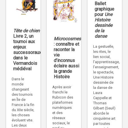
Ballet
graphique
pour
Une
Histoire
dessinée
de la
Tête de chien
danse
Livre 2, un
Microcosmes
tournoi aux
: connaître et
La gestuelle,
enjeux
raconter la
les rites, le
successoraux
vie
lien social,
dans le
d’inconnus
l’apprentissage,
Vermandois
éclaire aussi
l’enseignement,
médiéval
la grande
le spectacle,
Histoire
Une Histoire
Dans le
dessinée de
monde
Après avoir
la danse de
changeant
franchi le
Laura
des tournois
Rubicon des
Cappelle et
en Île de
plateformes
Thomas
France à la fin
numériques
Gilbert (Seuil)
du XIIe siècle,
et des
aborde le
les choses
réseaux
cinquième art
évoluent vite.
sociaux, le
par toutes
Les deux