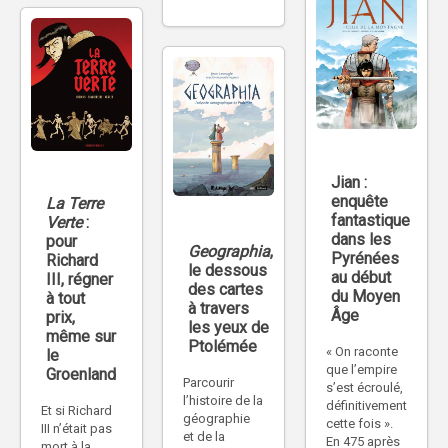
Jian :
enquête
La Terre
fantastique
Verte
:
dans les
pour
Geographia
,
Pyrénées
Richard
le dessous
au début
III, régner
des cartes
du Moyen
à tout
à travers
Âge
prix,
les yeux de
même sur
Ptolémée
« On raconte
le
que l’empire
Groenland
Parcourir
s’est écroulé,
l’histoire de la
définitivement
Et si Richard
géographie
cette fois ».
III n’était pas
et de la
En 475 après
mort à la