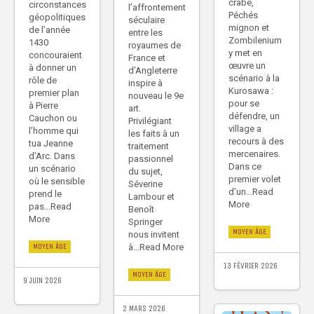
crabe,
circonstances
l’affrontement
Péchés
géopolitiques
séculaire
mignon et
de l’année
entre les
Zombilenium
1430
royaumes de
y met en
concouraient
France et
œuvre un
à donner un
d’Angleterre
scénario à la
rôle de
inspire à
Kurosawa :
premier plan
nouveau le 9e
pour se
à Pierre
art.
défendre, un
Cauchon ou
Privilégiant
village a
l’homme qui
les faits à un
recours à des
tua Jeanne
traitement
mercenaires.
d’Arc. Dans
passionnel
Dans ce
un scénario
du sujet,
premier volet
où le sensible
Séverine
d’un...Read
prend le
Lambour et
More
pas...Read
Benoît
More
Springer
MOYEN ÂGE
nous invitent
à...Read More
MOYEN ÂGE
13 FÉVRIER 2026
MOYEN ÂGE
9 JUIN 2026
2 MARS 2026