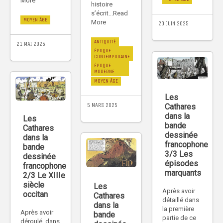
More
histoire
s’écrit...Read
MOYEN ÂGE
More
20 JUIN 2025
ANTIQUITÉ
21 MAI 2025
ÉPOQUE
CONTEMPORAINE
ÉPOQUE
MODERNE
MOYEN ÂGE
Les
5 MARS 2025
Cathares
dans la
Les
bande
Cathares
dessinée
dans la
francophone
bande
3/3 Les
dessinée
épisodes
francophone
marquants
2/3 Le XIIIe
siècle
Les
Après avoir
occitan
Cathares
détaillé dans
dans la
la première
Après avoir
bande
partie de ce
déroulé, dans