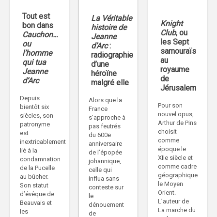
Tout est
La Véritable
Knight
bon dans
histoire de
Club
, ou
Cauchon…
Jeanne
les Sept
ou
d’Arc
:
samouraïs
l’homme
radiographie
au
qui tua
d’une
royaume
Jeanne
héroïne
de
d’Arc
malgré elle
Jérusalem
Depuis
Alors que la
Pour son
bientôt six
France
nouvel opus,
siècles, son
s’approche à
Arthur de Pins
patronyme
pas feutrés
choisit
est
du 600e
comme
inextricablement
anniversaire
époque le
lié à la
de l’épopée
XIIe siècle et
condamnation
johannique,
comme cadre
de la Pucelle
celle qui
géographique
au bûcher.
influa sans
le Moyen
Son statut
conteste sur
Orient.
d’évêque de
le
L’auteur de
Beauvais et
dénouement
La marche du
les
de