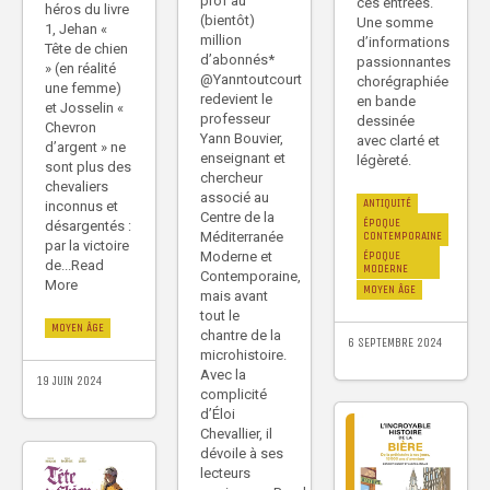
prof au
ces entrées.
héros du livre
(bientôt)
Une somme
1, Jehan «
million
d’informations
Tête de chien
d’abonnés*
passionnantes
» (en réalité
@Yanntoutcourt
chorégraphiée
une femme)
redevient le
en bande
et Josselin «
professeur
dessinée
Chevron
Yann Bouvier,
avec clarté et
d’argent » ne
enseignant et
légèreté.
sont plus des
chercheur
chevaliers
associé au
ANTIQUITÉ
inconnus et
Centre de la
ÉPOQUE
désargentés :
CONTEMPORAINE
Méditerranée
par la victoire
ÉPOQUE
Moderne et
de...Read
MODERNE
Contemporaine,
More
MOYEN ÂGE
mais avant
tout le
MOYEN ÂGE
chantre de la
6 SEPTEMBRE 2024
microhistoire.
Avec la
19 JUIN 2024
complicité
d’Éloi
Chevallier, il
dévoile à ses
lecteurs