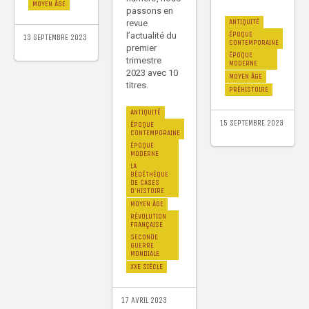
MOYEN ÂGE
passons en
ANTIQUITÉ
revue
ÉPOQUE
l’actualité du
13 SEPTEMBRE 2023
CONTEMPORAINE
premier
ÉPOQUE
trimestre
MODERNE
2023 avec 10
MOYEN ÂGE
titres.
PRÉHISTOIRE
ANTIQUITÉ
15 SEPTEMBRE 2023
ÉPOQUE
CONTEMPORAINE
ÉPOQUE
MODERNE
LA
BÉDÉTHÈQUE
DE CASES
D'HISTOIRE
MOYEN ÂGE
RÉVOLUTION
FRANÇAISE
SECONDE
GUERRE
MONDIALE
XXE SIÈCLE
17 AVRIL 2023