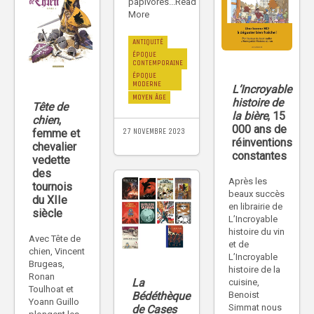
papivores...Read
More
ANTIQUITÉ
ÉPOQUE
CONTEMPORAINE
ÉPOQUE
MODERNE
L’Incroyable
MOYEN ÂGE
histoire de
Tête de
la bière
, 15
chien
,
000 ans de
27 NOVEMBRE 2023
femme et
réinventions
chevalier
constantes
vedette
des
Après les
tournois
beaux succès
du XIIe
en librairie de
siècle
L’Incroyable
histoire du vin
Avec Tête de
et de
chien, Vincent
L’Incroyable
Brugeas,
histoire de la
Ronan
La
cuisine,
Toulhoat et
Bédéthèque
Benoist
Yoann Guillo
Simmat nous
de Cases