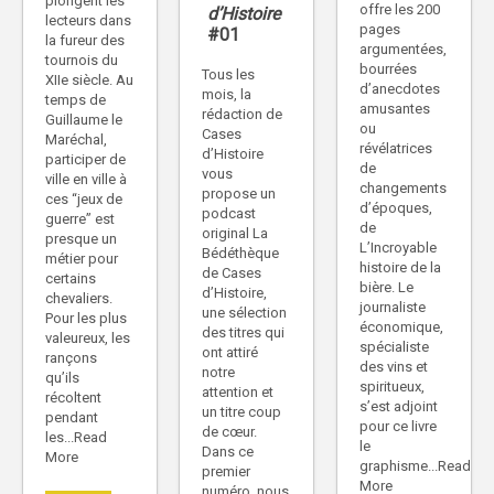
plongent les
offre les 200
d’Histoire
lecteurs dans
pages
#01
la fureur des
argumentées,
tournois du
bourrées
Tous les
XIIe siècle. Au
d’anecdotes
mois, la
temps de
amusantes
rédaction de
Guillaume le
ou
Cases
Maréchal,
révélatrices
d’Histoire
participer de
de
vous
ville en ville à
changements
propose un
ces “jeux de
d’époques,
podcast
guerre” est
de
original La
presque un
L’Incroyable
Bédéthèque
métier pour
histoire de la
de Cases
certains
bière. Le
d’Histoire,
chevaliers.
journaliste
une sélection
Pour les plus
économique,
des titres qui
valeureux, les
spécialiste
ont attiré
rançons
des vins et
notre
qu’ils
spiritueux,
attention et
récoltent
s’est adjoint
un titre coup
pendant
pour ce livre
de cœur.
les...Read
le
Dans ce
More
graphisme...Read
premier
More
numéro, nous