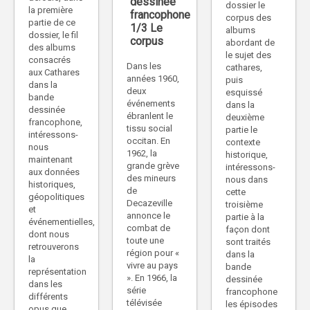
dessinée
dossier le
la première
francophone
corpus des
partie de ce
1/3 Le
albums
dossier, le fil
corpus
abordant de
des albums
le sujet des
consacrés
Dans les
cathares,
aux Cathares
années 1960,
puis
dans la
deux
esquissé
bande
événements
dans la
dessinée
ébranlent le
deuxième
francophone,
tissu social
partie le
intéressons-
occitan. En
contexte
nous
1962, la
historique,
maintenant
grande grève
intéressons-
aux données
des mineurs
nous dans
historiques,
de
cette
géopolitiques
Decazeville
troisième
et
annonce le
partie à la
événementielles,
combat de
façon dont
dont nous
toute une
sont traités
retrouverons
région pour «
dans la
la
vivre au pays
bande
représentation
». En 1966, la
dessinée
dans les
série
francophone
différents
télévisée
les épisodes
opus que