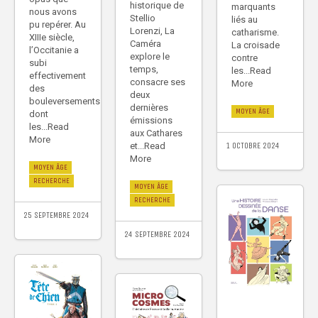
historique de
marquants
nous avons
Stellio
liés au
pu repérer. Au
Lorenzi, La
catharisme.
XIIIe siècle,
Caméra
La croisade
l’Occitanie a
explore le
contre
subi
temps,
les...Read
effectivement
consacre ses
More
des
deux
bouleversements
dernières
MOYEN ÂGE
dont
émissions
les...Read
aux Cathares
More
et...Read
1 OCTOBRE 2024
More
MOYEN ÂGE
RECHERCHE
MOYEN ÂGE
RECHERCHE
25 SEPTEMBRE 2024
24 SEPTEMBRE 2024