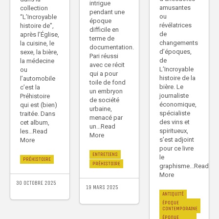
intrigue
amusantes
collection
pendant une
ou
“L’Incroyable
époque
révélatrices
histoire de”,
difficile en
de
après l’Église,
terme de
changements
la cuisine, le
documentation.
d’époques,
sexe, la bière,
Pari réussi
de
la médecine
avec ce récit
L’Incroyable
ou
qui a pour
histoire de la
l’automobile
toile de fond
bière. Le
c’est la
un embryon
journaliste
Préhistoire
de société
économique,
qui est (bien)
urbaine,
spécialiste
traitée. Dans
menacé par
des vins et
cet album,
un...Read
spiritueux,
les...Read
More
s’est adjoint
More
pour ce livre
ENTRETIENS
le
PRÉHISTOIRE
PRÉHISTOIRE
graphisme...Read
More
30 OCTOBRE 2025
19 MARS 2025
ANTIQUITÉ
ÉPOQUE
CONTEMPORAINE
ÉPOQUE