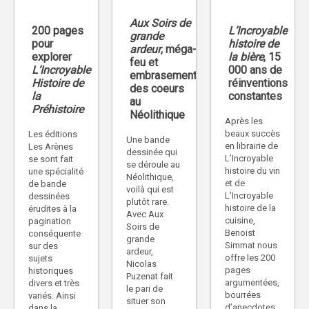
Aux Soirs de
200 pages
L’Incroyable
grande
pour
histoire de
ardeur
, méga-
explorer
la bière
, 15
feu et
L’Incroyable
000 ans de
embrasement
Histoire de
réinventions
des coeurs
la
constantes
au
Préhistoire
Néolithique
Après les
beaux succès
Les éditions
Une bande
en librairie de
Les Arènes
dessinée qui
L’Incroyable
se sont fait
se déroule au
histoire du vin
une spécialité
Néolithique,
et de
de bande
voilà qui est
L’Incroyable
dessinées
plutôt rare.
histoire de la
érudites à la
Avec Aux
cuisine,
pagination
Soirs de
Benoist
conséquente
grande
Simmat nous
sur des
ardeur,
offre les 200
sujets
Nicolas
pages
historiques
Puzenat fait
argumentées,
divers et très
le pari de
bourrées
variés. Ainsi
situer son
d’anecdotes
dans la