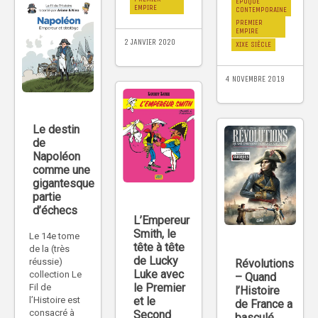
ÉPOQUE
EMPIRE
CONTEMPORAINE
PREMIER
EMPIRE
2 JANVIER 2020
XIXE SIÈCLE
4 NOVEMBRE 2019
Le destin
de
Napoléon
comme une
gigantesque
partie
d’échecs
L’Empereur
Smith, le
Le 14e tome
tête à tête
de la (très
de Lucky
réussie)
Révolutions
Luke avec
collection Le
– Quand
le Premier
Fil de
l’Histoire
et le
l’Histoire est
de France a
consacré à
Second
basculé.