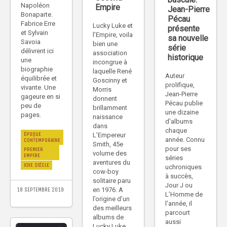
Napoléon
Empire
Jean-Pierre
Bonaparte.
Pécau
Fabrice Erre
Lucky Luke et
présente
et Sylvain
l’Empire, voila
sa nouvelle
Savoia
bien une
série
délivrent ici
association
historique
une
incongrue à
biographie
laquelle René
Auteur
équilibrée et
Goscinny et
prolifique,
vivante. Une
Morris
Jean-Pierre
gageure en si
donnent
Pécau publie
peu de
brillamment
une dizaine
pages.
naissance
d’albums
dans
chaque
ÉPOQUE
L’Empereur
année. Connu
CONTEMPORAINE
Smith, 45e
pour ses
PREMIER
volume des
EMPIRE
séries
aventures du
XIXE SIÈCLE
uchroniques
cow-boy
à succès,
solitaire paru
Jour J ou
en 1976. A
18 SEPTEMBRE 2019
L’Homme de
l’origine d’un
l’année, il
des meilleurs
parcourt
albums de
aussi
Lucky Luke,