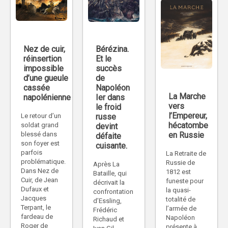
Nez de cuir,
Bérézina.
réinsertion
Et le
impossible
succès
d’une gueule
de
cassée
Napoléon
La Marche
napolénienne
Ier dans
vers
le froid
l’Empereur,
Le retour d’un
russe
hécatombe
soldat grand
devint
en Russie
blessé dans
défaite
son foyer est
cuisante.
parfois
La Retraite de
problématique.
Russie de
Après La
Dans Nez de
1812 est
Bataille, qui
Cuir, de Jean
funeste pour
décrivait la
Dufaux et
la quasi-
confrontation
Jacques
totalité de
d’Essling,
Terpant, le
l’armée de
Frédéric
fardeau de
Napoléon
Richaud et
Roger de
présente à