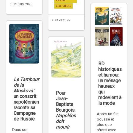
EMPIRE
1 OCTOBRE 2025
XIXE SIÈCLE
4 MARS 2025
BD
historiques
et humour,
Le Tambour
un ménage
de la
heureux
Moskova
:
qui
Pour
un conscrit
redevient à
Jean-
napoléonien
la mode
Baptiste
raconte sa
Bourgois,
Campagne
Après un flirt
Napoléon
de Russie
poussé et
doit
plus que
mourir
Dans son
réussi avec