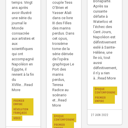
Bonaparte.
couple Tess
temps. Vingt
Après sa
O’Brien et
ans après
cuisante
Yasser Alali
avoir illustré
défaite à
dans ce livre
une série du
Waterloo et
III des Filles
journal le
l’échec des
des marins
Monde
Cent Jours,
perdus. Dans
consacrée
Napoléon est
cet opus,
aux artistes et
définitivement
troisième
aux
exilé à Sainte-
tome de la
scientifiques
Hélène, une
série dérivée
qui ont
île où, tout
de l’opéra
accompagné
aussi
graphique Le
Napoléon en
définitivement,
Port des
Égypte, il
il n’y a rien
marins
revient à la fin
à...Read More
perdus,
du
Teresa
XVIIIe....Read
ÉPOQUE
Radice au
More
CONTEMPORAINE
scénario
PREMIER
et...Read
PREMIER
EMPIRE
EMPIRE
More
RÉVOLUTION
FRANÇAISE
27 JUIN 2022
ÉPOQUE
VIDEO
CONTEMPORAINE
PREMIER