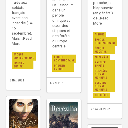
livrée aux
potache, la
Caulaincourt
soldats
blagounette
dans un
français
(en général)
périple
avant son
de...Read
onirique au
incendie (14-
More
cœur des
15
steppes et
septembre).
ALBUMS
des forêts
Mais,...Read
ÉPOQUE
d’Europe
CONTEMPORAINE
More
centrale.
ÉPOQUE
MODERNE
ÉPOQUE
MOYEN ÂGE
ÉPOQUE
CONTEMPORAINE
CONTEMPORAINE
PREMIER
PREMIER
EMPIRE
PREMIER
EMPIRE
EMPIRE
PREMIÈRE
GUERRE
MONDIALE
6 MAI 2021
SECONDE
5 MAI 2021
GUERRE
MONDIALE
XXE SIÈCLE
28 AVRIL 2022