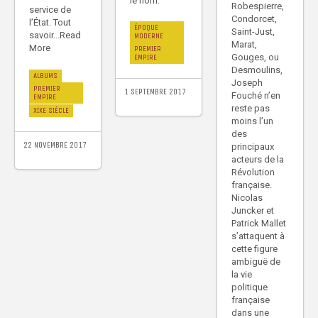
le nom.
Robespierre,
service de
Condorcet,
l’État. Tout
ÉPOQUE
Saint-Just,
savoir...Read
MODERNE
Marat,
More
PREMIER
Gouges, ou
EMPIRE
Desmoulins,
ALBUMS
Joseph
PREMIER
1 SEPTEMBRE 2017
Fouché n’en
EMPIRE
reste pas
XIXE SIÈCLE
moins l’un
des
22 NOVEMBRE 2017
principaux
acteurs de la
Révolution
française.
Nicolas
Juncker et
Patrick Mallet
s’attaquent à
cette figure
ambiguë de
la vie
politique
française
dans une