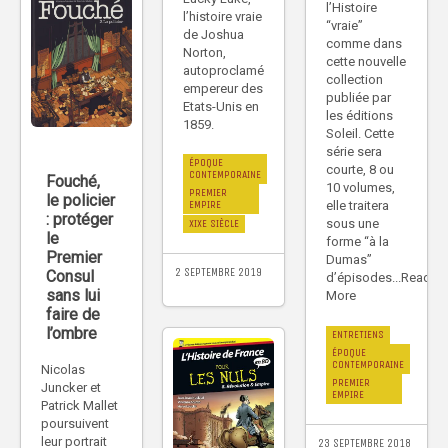
l’Histoire
l’histoire vraie
“vraie”
de Joshua
comme dans
Norton,
cette nouvelle
autoproclamé
collection
empereur des
publiée par
Etats-Unis en
les éditions
1859.
Soleil. Cette
série sera
ÉPOQUE
courte, 8 ou
CONTEMPORAINE
Fouché,
10 volumes,
PREMIER
le policier
elle traitera
EMPIRE
: protéger
sous une
XIXE SIÈCLE
le
forme “à la
Premier
Dumas”
2 SEPTEMBRE 2019
Consul
d’épisodes...Read
sans lui
More
faire de
l’ombre
ENTRETIENS
ÉPOQUE
CONTEMPORAINE
Nicolas
PREMIER
Juncker et
EMPIRE
Patrick Mallet
poursuivent
leur portrait
23 SEPTEMBRE 2018