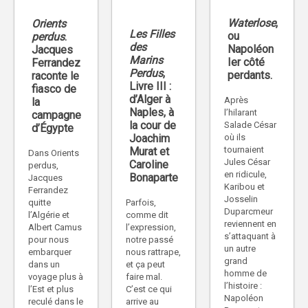
Waterlose
,
Orients
Les Filles
ou
perdus
.
des
Napoléon
Jacques
Marins
Ier côté
Ferrandez
Perdus
,
perdants.
raconte le
Livre III :
fiasco de
d’Alger à
Après
la
Naples, à
l’hilarant
campagne
la cour de
Salade César
d’Égypte
Joachim
où ils
tournaient
Murat et
Dans Orients
Jules César
Caroline
perdus,
en ridicule,
Bonaparte
Jacques
Karibou et
Ferrandez
Josselin
Parfois,
quitte
Duparcmeur
comme dit
l’Algérie et
reviennent en
l’expression,
Albert Camus
s’attaquant à
notre passé
pour nous
un autre
nous rattrape,
embarquer
grand
et ça peut
dans un
homme de
faire mal.
voyage plus à
l’histoire :
C’est ce qui
l’Est et plus
Napoléon
arrive au
reculé dans le