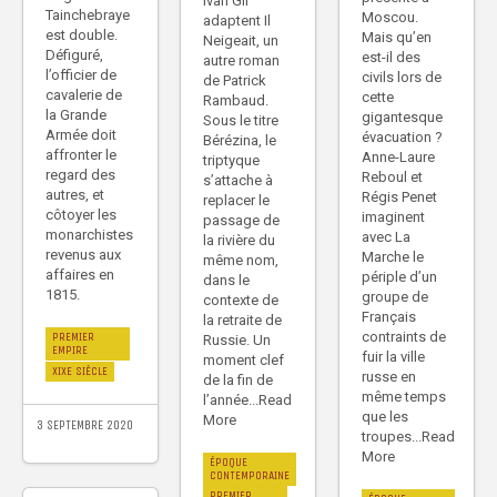
Ivan Gil
Tainchebraye
Moscou.
adaptent Il
est double.
Mais qu’en
Neigeait, un
Défiguré,
est-il des
autre roman
l’officier de
civils lors de
de Patrick
cavalerie de
cette
Rambaud.
la Grande
gigantesque
Sous le titre
Armée doit
évacuation ?
Bérézina, le
affronter le
Anne-Laure
triptyque
regard des
Reboul et
s’attache à
autres, et
Régis Penet
replacer le
côtoyer les
imaginent
passage de
monarchistes
avec La
la rivière du
revenus aux
Marche le
même nom,
affaires en
périple d’un
dans le
1815.
groupe de
contexte de
Français
la retraite de
contraints de
PREMIER
Russie. Un
EMPIRE
fuir la ville
moment clef
XIXE SIÈCLE
russe en
de la fin de
même temps
l’année...Read
que les
More
3 SEPTEMBRE 2020
troupes...Read
More
ÉPOQUE
CONTEMPORAINE
PREMIER