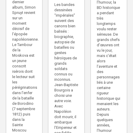
dernier
l’humour, la
Les bandes
album, Simon
BD historique
dessinées
Spruyt revient
a pendant
“impériales”
sur un
très
suivent des
moment
longtemps
canons bien
décisif de
voulu rester
balisés :
l’épopée
sérieuse. De
biographie,
napoléonienne.
grands chefs
autopsie de
Le Tambour
d’œuvres ont
batailles ou
de la
vu le jour,
gestes
Moskova est
mais c’était
héroïques de
un jeune
alors
grands
conscrit
l’aventure et
soldats
isérois dont
des
connus ou
le lecteur suit
personnages
inconnus.
les
liés à une
Jean-Baptiste
pérégrinations
certaine
Bourgois a
dans l’enfer
rigueur
choisi une
de la bataille
historique qui
autre voie.
de Borodino
menaient les
Avec
(7 septembre
auteurs.
Napoléon
1812) puis
Depuis
doit mourir, il
dans la
quelques
embarque
Sainte
années,
l’Empereur et
Moscou
l’humour
son fidèle