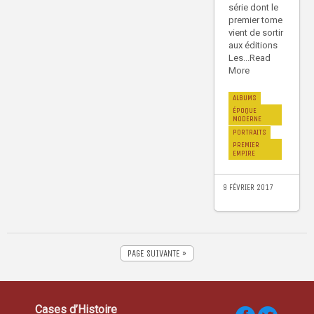
série dont le
premier tome
vient de sortir
aux éditions
Les...Read
More
ALBUMS
ÉPOQUE
MODERNE
PORTRAITS
PREMIER
EMPIRE
9 FÉVRIER 2017
PAGE SUIVANTE »
Cases d’Histoire