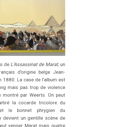
is de
L’Assassinat de Marat
, un
rançais d’origine belge
Jean-
 1880. La case de l’album est
ang mais pas trop de violence
me montré par Weerts. On peut
etiré la cocarde tricolore du
et le bonnet phrygien du
e devient un gentille scène de
 veut venger Marat mais quatre