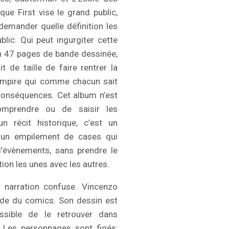
que First vise le grand public,
demander quelle définition les
lic. Qui peut ingurgiter cette
n 47 pages de bande dessinée,
it de taille de faire rentrer la
 Empire qui comme chacun sait
conséquences. Cet album n’est
mprendre ou de saisir les
un récit historique, c’est un
 un empilement de cases qui
d’évènements, sans prendre le
ion les unes avec les autres.
 narration confuse. Vincenzo
de du comics. Son dessin est
ossible de le retrouver dans
. Les personnages sont figés,