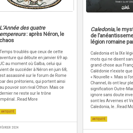
L’Année des quatre
Caledonia
, le mys
empereurs
: après Néron, le
de l’anéantisseme
chaos
légion romaine par
Temps troublés que ceux de cette
Caledonia et la IXe lég
aventure qui débute en janvier 69 ap.
mots qui ne disent sa
JC au moment où Galba, celui qui
grand-chose aux França
vient de succéder à Néron en juin 68,
Calédonie n’existe que
est assassiné sur le forum de Rome
« Nouvelle ». Mais si l’o
par des prétoriens, qui portent ainsi
Channel, ils ont leur pl
au pouvoir son rival Othon. Mais ce
signification Outre-Man
dernier ne reste sur le trône
ignore sans doute inv
impérial...Read More
sont les Arvernes et Ve
Caledonia, le...Read M
ANTIQUITÉ
ANTIQUITÉ
 FÉVRIER 2024