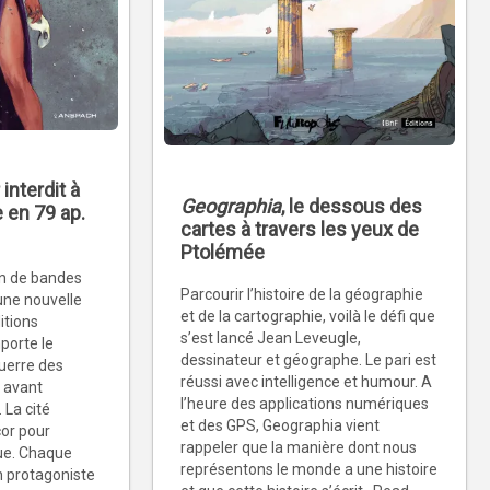
interdit à
Geographia
, le dessous des
 en 79 ap.
cartes à travers les yeux de
Ptolémée
yon de bandes
Parcourir l’histoire de la géographie
’une nouvelle
et de la cartographie, voilà le défi que
itions
s’est lancé Jean Leveugle,
porte le
dessinateur et géographe. Le pari est
Guerre des
réussi avec intelligence et humour. A
 avant
l’heure des applications numériques
. La cité
et des GPS, Geographia vient
cor pour
rappeler que la manière dont nous
gue. Chaque
représentons le monde a une histoire
un protagoniste