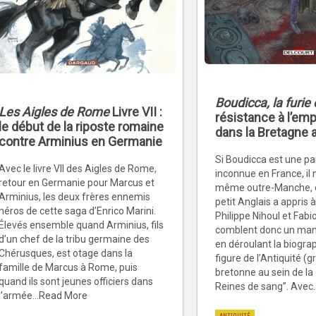
Boudicca, la furie 
Les Aigles de Rome
Livre VII :
résistance à l’em
le début de la riposte romaine
dans la Bretagne 
contre Arminius en Germanie
Si Boudicca est une pa
Avec le livre VII des Aigles de Rome,
inconnue en France, il 
retour en Germanie pour Marcus et
même outre-Manche, 
Arminius, les deux frères ennemis
petit Anglais a appris à
héros de cette saga d’Enrico Marini.
Philippe Nihoul et Fab
Élevés ensemble quand Arminius, fils
comblent donc un man
d’un chef de la tribu germaine des
en déroulant la biogra
Chérusques, est otage dans la
figure de l’Antiquité (
famille de Marcus à Rome, puis
bretonne au sein de la 
quand ils sont jeunes officiers dans
Reines de sang”. Avec
l’armée...Read More
ANTIQUITÉ