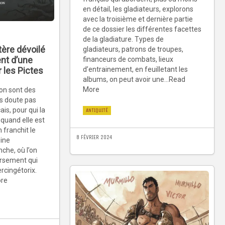
en détail, les gladiateurs, explorons
avec la troisième et dernière partie
de ce dossier les différentes facettes
de la gladiature. Types de
tère dévoilé
gladiateurs, patrons de troupes,
nt d’une
financeurs de combats, lieux
d’entrainement, en feuilletant les
 les Pictes
albums, on peut avoir une...Read
More
ion sont des
ns doute pas
is, pour qui la
ANTIQUITÉ
 quand elle est
n franchit le
8 FÉVRIER 2024
eine
che, où l’on
ersement qui
rcingétorix.
ore