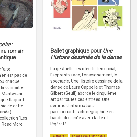
celte
:
Ballet graphique pour
Une
pire romain
Histoire dessinée de la danse
antique
La gestuelle, les rites, le lien social,
rfaite
l’apprentissage, l’enseignement, le
n’en est pas de
spectacle, Une Histoire dessinée de la
où chaque
danse de Laura Cappelle et Thomas
 la connaître.
Gilbert (Seuil) aborde le cinquième
io Mantovani
art par toutes ces entrées. Une
que flagrant
somme d’informations
phie de cette
passionnantes chorégraphiée en
grande)
bande dessinée avec clarté et
collection “Les
légèreté.
...Read More
ANTIQUITÉ
ÉPOQUE CONTEMPORAINE