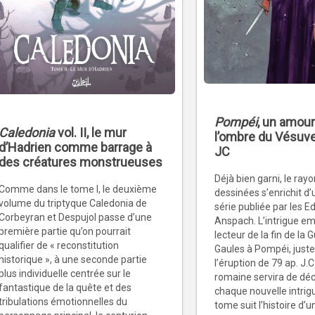
Pompéi
, un amour 
Caledonia
vol. II, le mur
l’ombre du Vésuve
d’Hadrien comme barrage à
JC
des créatures monstrueuses
Déjà bien garni, le ra
Comme dans le tome I, le deuxième
dessinées s’enrichit d
volume du triptyque Caledonia de
série publiée par les Ed
Corbeyran et Despujol passe d’une
Anspach. L’intrigue em
première partie qu’on pourrait
lecteur de la fin de la 
qualifier de « reconstitution
Gaules à Pompéi, juste
historique », à une seconde partie
l’éruption de 79 ap. J.C
plus individuelle centrée sur le
romaine servira de dé
fantastique de la quête et des
chaque nouvelle intri
tribulations émotionnelles du
tome suit l’histoire d’