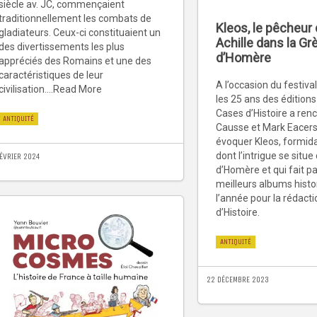
siècle av. JC, commençaient
traditionnellement les combats de
Kleos, le pêcheur 
gladiateurs. Ceux-ci constituaient un
Achille dans la Gr
des divertissements les plus
d’Homère
appréciés des Romains et une des
caractéristiques de leur
A l’occasion du festival
civilisation....Read More
les 25 ans des éditio
Cases d’Histoire a ren
ANTIQUITÉ
Causse et Mark Eacersa
évoquer Kleos, formid
dont l’intrigue se situe
FÉVRIER 2024
d’Homère et qui fait pa
meilleurs albums histo
l’année pour la rédact
d’Histoire.
ANTIQUITÉ
22 DÉCEMBRE 2023