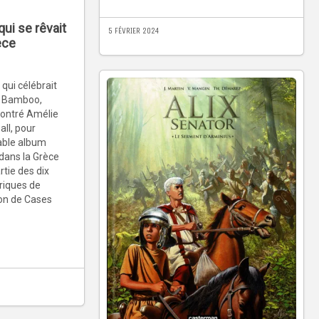
qui se rêvait
5 FÉVRIER 2024
èce
 qui célébrait
ns Bamboo,
contré Amélie
ll, pour
able album
 dans la Grèce
rtie des dix
riques de
ion de Cases