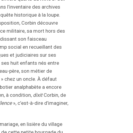
ns l’inventaire des archives
quête historique à la loupe.
isposition, Corbin découvre
ice militaire, sa mort hors des
ndissant son faisceau
amp social en recueillant des
s et judiciaires sur ses
ses huit enfants nés entre
eau-père, son métier de
s » chez un oncle. À défaut
abotier analphabète a encore
en, à condition,
dixit
Corbin, de
ilence
», c’est-à-dire d’imaginer,
ariage, en lisière du village
té de cette petite bourgade du