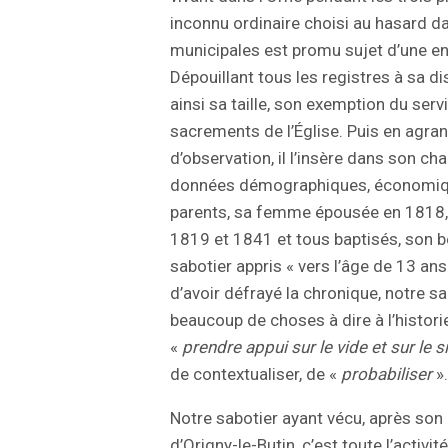
inconnu ordinaire choisi au hasard da
municipales est promu sujet d’une en
Dépouillant tous les registres à sa d
ainsi sa taille, son exemption du serv
sacrements de l’Église. Puis en agra
d’observation, il l’insère dans son ch
données démographiques, économique
parents, sa femme épousée en 1818, 
1819 et 1841 et tous baptisés, son b
sabotier appris « vers l’âge de 13 an
d’avoir défrayé la chronique, notre s
beaucoup de choses à dire à l’histori
«
prendre appui sur le vide et sur le s
de contextualiser, de «
probabiliser
».
Notre sabotier ayant vécu, après son m
d’Origny-le-Butin, c’est toute l’activi