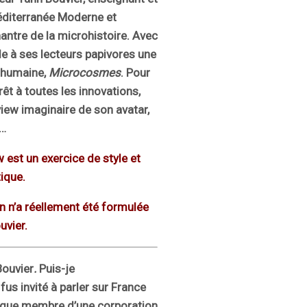
éditerranée Moderne et
antre de la microhistoire. Avec
oile à ses lecteurs papivores une
e humaine,
Microcosmes
. Pour
rêt à toutes les innovations,
view imaginaire de son avatar,
s…
 est un exercice de style et
tique.
 n’a réellement été formulée
uvier.
Bouvier
.
Puis-je
fus invité à parler sur France
nt que membre d’une corporation