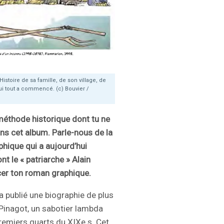
Histoire de sa famille, de son village, de
qui tout a commencé. (c) Bouvier /
méthode historique dont tu ne
dans cet album. Parle-nous de la
phique qui a aujourd’hui
t le « patriarche » Alain
acer ton roman graphique.
 a publié une biographie de plus
Pinagot, un sabotier lambda
premiers quarts du XIXe s. Cet