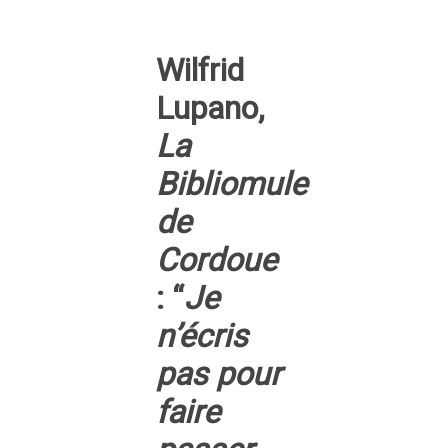
Wilfrid
Lupano,
La
Bibliomule
de
Cordoue
: “
Je
n’écris
pas pour
faire