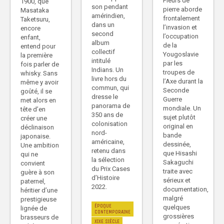
Fleurs de
1900, que
son pendant
pierre aborde
Masataka
amérindien,
frontalement
Taketsuru,
dans un
l’invasion et
encore
second
l’occupation
enfant,
album
de la
entend pour
collectif
Yougoslavie
la première
intitulé
par les
fois parler de
Indians. Un
troupes de
whisky. Sans
livre hors du
l’Axe durant la
même y avoir
commun, qui
Seconde
goûté, il se
dresse le
Guerre
met alors en
panorama de
mondiale. Un
tête d’en
350 ans de
sujet plutôt
créer une
colonisation
original en
déclinaison
nord-
bande
japonaise.
américaine,
dessinée,
Une ambition
retenu dans
que Hisashi
qui ne
la sélection
Sakaguchi
convient
du Prix Cases
traite avec
guère à son
d’Histoire
sérieux et
paternel,
2022.
documentation,
héritier d’une
malgré
prestigieuse
ÉPOQUE
quelques
lignée de
CONTEMPORAINE
grossières
brasseurs de
XIXE SIÈCLE