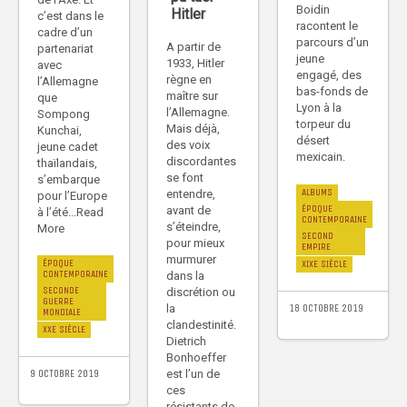
Boidin
Hitler
c’est dans le
racontent le
cadre d’un
parcours d’un
A partir de
partenariat
jeune
1933, Hitler
avec
engagé, des
règne en
l’Allemagne
bas-fonds de
maître sur
que
Lyon à la
l’Allemagne.
Sompong
torpeur du
Mais déjà,
Kunchai,
désert
des voix
jeune cadet
mexicain.
discordantes
thaïlandais,
se font
s’embarque
ALBUMS
entendre,
pour l’Europe
ÉPOQUE
avant de
à l’été...Read
CONTEMPORAINE
s’éteindre,
More
SECOND
pour mieux
EMPIRE
murmurer
ÉPOQUE
XIXE SIÈCLE
CONTEMPORAINE
dans la
SECONDE
discrétion ou
GUERRE
la
18 OCTOBRE 2019
MONDIALE
clandestinité.
XXE SIÈCLE
Dietrich
Bonhoeffer
est l’un de
9 OCTOBRE 2019
ces
résistants de