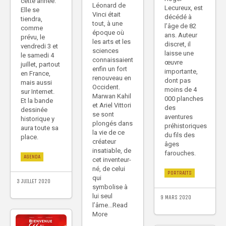
cette année.
Léonard de
Lecureux, est
Elle se
Vinci était
décédé à
tiendra,
tout, à une
l’âge de 82
comme
époque où
ans. Auteur
prévu, le
les arts et les
discret, il
vendredi 3 et
sciences
laisse une
le samedi 4
connaissaient
œuvre
juillet, partout
enfin un fort
importante,
en France,
renouveau en
dont pas
mais aussi
Occident.
moins de 4
sur Internet.
Marwan Kahil
000 planches
Et la bande
et Ariel Vittori
des
dessinée
se sont
aventures
historique y
plongés dans
préhistoriques
aura toute sa
la vie de ce
du fils des
place.
créateur
âges
insatiable, de
farouches.
AGENDA
cet inventeur-
né, de celui
PORTRAITS
qui
3 JUILLET 2020
symbolise à
lui seul
9 MARS 2020
l’âme...Read
More