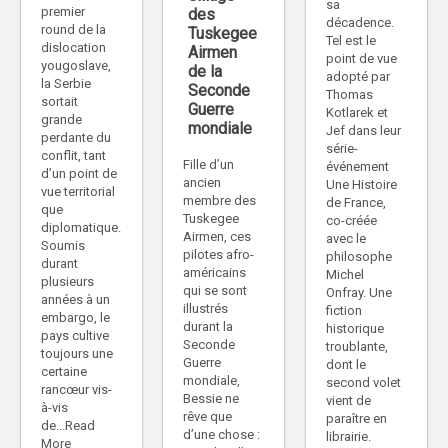
sa
premier
des
décadence.
round de la
Tuskegee
Tel est le
dislocation
Airmen
point de vue
yougoslave,
de la
adopté par
la Serbie
Seconde
Thomas
sortait
Guerre
Kotlarek et
grande
mondiale
Jef dans leur
perdante du
série-
conflit, tant
Fille d’un
événement
d’un point de
ancien
Une Histoire
vue territorial
membre des
de France,
que
Tuskegee
co-créée
diplomatique.
Airmen, ces
avec le
Soumis
pilotes afro-
philosophe
durant
américains
Michel
plusieurs
qui se sont
Onfray. Une
années à un
illustrés
fiction
embargo, le
durant la
historique
pays cultive
Seconde
troublante,
toujours une
Guerre
dont le
certaine
mondiale,
second volet
rancœur vis-
Bessie ne
vient de
à-vis
rêve que
paraître en
de...Read
d’une chose :
librairie.
More