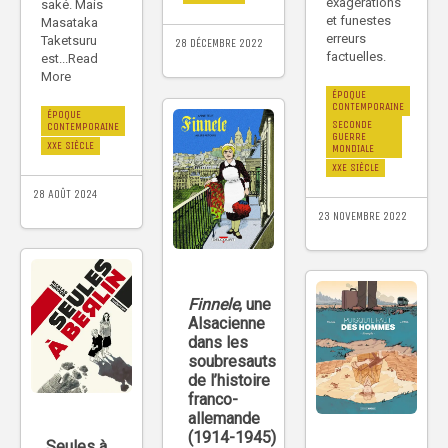
exagérations
saké. Mais
et funestes
Masataka
erreurs
Taketsuru
28 DÉCEMBRE 2022
factuelles.
est...Read
More
ÉPOQUE
CONTEMPORAINE
ÉPOQUE
SECONDE
CONTEMPORAINE
GUERRE
XXE SIÈCLE
MONDIALE
XXE SIÈCLE
28 AOÛT 2024
23 NOVEMBRE 2022
Finnele
, une
Alsacienne
dans les
soubresauts
de l’histoire
franco-
allemande
(1914-1945)
Seules à