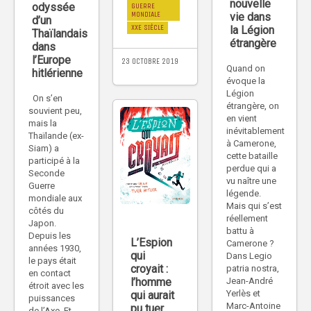
nouvelle
odyssée
GUERRE
MONDIALE
vie dans
d’un
XXE SIÈCLE
la Légion
Thaïlandais
étrangère
dans
l’Europe
23 OCTOBRE 2019
Quand on
hitlérienne
évoque la
Légion
On s’en
étrangère, on
souvient peu,
en vient
mais la
inévitablement
Thaïlande (ex-
à Camerone,
Siam) a
cette bataille
participé à la
perdue qui a
Seconde
vu naître une
Guerre
légende.
mondiale aux
Mais qui s’est
côtés du
réellement
Japon.
battu à
Depuis les
L’Espion
Camerone ?
années 1930,
qui
Dans Legio
le pays était
croyait :
patria nostra,
en contact
l’homme
Jean-André
étroit avec les
Yerlès et
qui aurait
puissances
Marc-Antoine
pu tuer
de l’Axe. Et