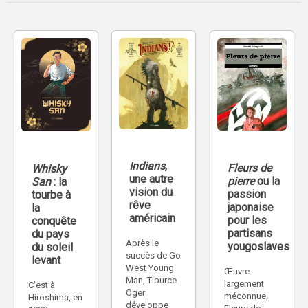
Indians
,
Fleurs de
Whisky
une autre
pierre
ou la
San
: la
vision du
passion
tourbe à
rêve
japonaise
la
américain
pour les
conquête
partisans
du pays
Après le
yougoslaves
du soleil
succès de Go
levant
West Young
Œuvre
Man, Tiburce
largement
C’est à
Oger
méconnue,
Hiroshima, en
développe