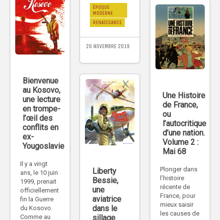
ÉPOQUE
MODERNE
RENAISSANCE
20 NOVEMBRE 2019
Bienvenue
au Kosovo,
Une Histoire
une lecture
de France,
en trompe-
ou
l’œil des
l’autocritique
conflits en
d’une nation.
ex-
Volume 2 :
Yougoslavie
Mai 68
Il y a vingt
Plonger dans
Liberty
ans, le 10 juin
l’histoire
Bessie,
1999, prenait
récente de
une
officiellement
France, pour
aviatrice
fin la Guerre
mieux saisir
dans le
du Kosovo.
les causes de
Comme au
sillage