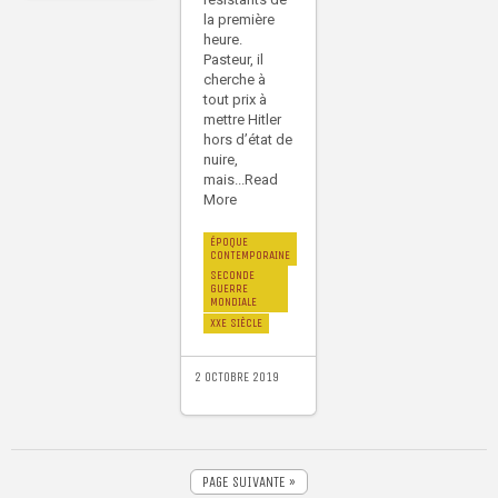
la première
heure.
Pasteur, il
cherche à
tout prix à
mettre Hitler
hors d’état de
nuire,
mais...Read
More
ÉPOQUE
CONTEMPORAINE
SECONDE
GUERRE
MONDIALE
XXE SIÈCLE
2 OCTOBRE 2019
PAGE SUIVANTE »