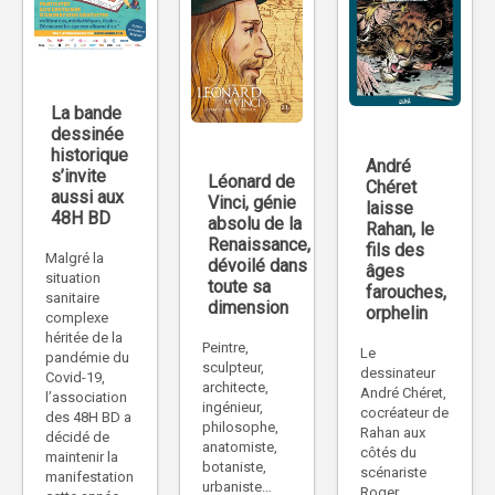
La bande
dessinée
historique
André
s’invite
Léonard de
Chéret
aussi aux
Vinci, génie
laisse
48H BD
absolu de la
Rahan, le
Renaissance,
fils des
Malgré la
dévoilé dans
âges
situation
toute sa
farouches,
sanitaire
dimension
orphelin
complexe
héritée de la
Peintre,
Le
pandémie du
sculpteur,
dessinateur
Covid-19,
architecte,
André Chéret,
l’association
ingénieur,
cocréateur de
des 48H BD a
philosophe,
Rahan aux
décidé de
anatomiste,
côtés du
maintenir la
botaniste,
scénariste
manifestation
urbaniste…
Roger