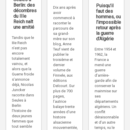
Berlin: des
Puisqu’il
Dix ans après
décombres
faut des
avoir
du IIIe
hommes, ou
commencé à
Reich naît
l’impossible
raconter le
une amitié
retour après
parcours de
la guerre
sa grand-
Tandis que le
d’Algérie
mère sur son
IIIe Reich
blog, Anne
n’est pas
Teuf vient de
Entre 1954 et
encore
publier le
1962, la
totalement
troisième et
France a
vaincu, et
dernier
mené une
alors que la
volume de
guerre
Guerre froide
Finnele, aux
d’arrière-
s’annonce
éditions
garde afin de
déjà, Nicolas
Delcourt. Sur
conserver la
Juncker
plus de 700
mainmise sur
raconte dans
pages,
ses
Seules à
l’autrice
départements
Berlin
balaye trente
algériens. Un
l’histoire de
années d’une
conflit
deux jeunes
histoire
déraisonnable
femmes que
alsacienne
et d’un autre
tout semble
mouvementée,
temps, vu le