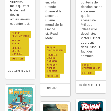
opposer,
entre la
contexte de
mais qui vont
Grande
décolonisation
finalement
Guerre et la
accélérée,
devenir
Seconde
que le
amies, envers
Guerre
scénariste
et contre tout.
mondiale, la
Philippe
France
Pelaez et le
ÉPOQUE
et...Read
dessinateur
CONTEMPORAINE
More
Victor L. Pinel
GUERRE
abordent
FROIDE
dans Puisqu’il
ÉPOQUE
SECONDE
CONTEMPORAINE
GUERRE
faut des
MONDIALE
PREMIÈRE
hommes.
GUERRE
XXE SIÈCLE
MONDIALE
SECONDE
ÉPOQUE
GUERRE
CONTEMPORAINE
29 DÉCEMBRE 2020
MONDIALE
XXE SIÈCLE
XXE SIÈCLE
16 DÉCEMBRE 2020
19 MAI 2021