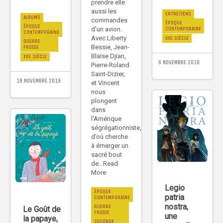
prendre elle
aussi les
ENTRETIENS
ALBUMS
commandes
ÉPOQUE
ÉPOQUE
CONTEMPORAINE
d’un avion.
CONTEMPORAINE
Avec Liberty
XXE SIÈCLE
GUERRE
Bessie, Jean-
FROIDE
Blaise Djian,
XXE SIÈCLE
6 NOVEMBRE 2019
Pierre-Roland
Saint-Dizier,
18 NOVEMBRE 2019
et Vincent
nous
plongent
dans
l’Amérique
ségrégationniste,
d’où cherche
à émerger un
sacré bout
de...Read
More
Legio
ÉPOQUE
patria
CONTEMPORAINE
nostra,
GUERRE
Le Goût de
FROIDE
une
la papaye,
SECONDE