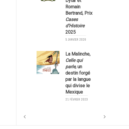
Dytar et
l
Romain
Bertrand, Prix
Cases
d’Histoire
2025
2
5 JANVIER 2026
La Malinche,
Celle qui
parle
, un
destin forgé
par la langue
qui divise le
Mexique
8
21 FÉVRIER 2023