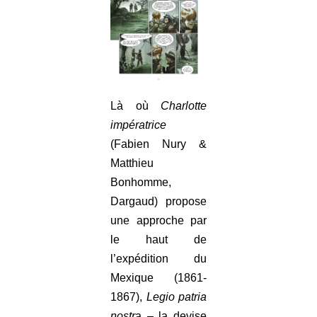
Là où
Charlotte
impératrice
(Fabien Nury &
Matthieu
Bonhomme,
Dargaud) propose
une approche par
le haut de
l’expédition du
Mexique (1861-
1867),
Legio patria
nostr
a – la devise