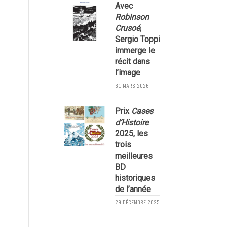
Avec
Robinson
Crusoé
,
Sergio Toppi
immerge le
récit dans
l’image
1
31 MARS 2026
Prix
Cases
l
d’Histoire
2025, les
trois
meilleures
BD
historiques
de l’année
2
29 DÉCEMBRE 2025