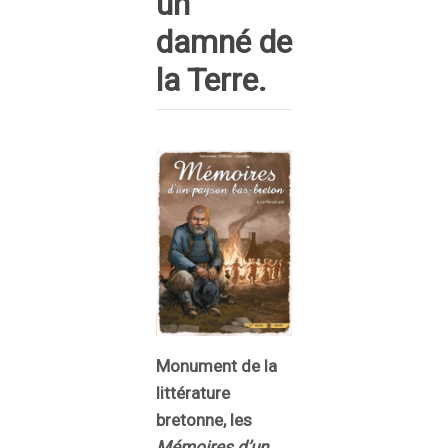
un
damné de
la Terre.
Monument de la
littérature
bretonne, les
Mémoires d’un