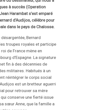
ière du dessinateur, qui nous a
riques à succès (Operation
, Jean Harambat s’est emparé
ernard d’Audijos, célèbre pour
iscale dans le pays de Chalosse.
e désargentée, Bernard
es troupes royales et participe
e roi de France mène en
sbourg d’Espagne. La signature
met fin à des décennies de
es militaires. Habitués à un
t réintégrer le corps social
Audijos est un bretteur aguerri
lial pour retrouver sa mère
qui conserve une fierté issue
 sa sœur Anne, que la famille a