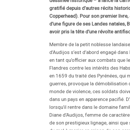
dessinée historique – a lancé la carr
gratifié depuis d’autres récits histo
Copperhead). Pour son premier livre
d’une figure de ses Landes natales, B
avoir pris la tête d’une révolte antif
Membre de la petit noblesse landais
d’Audijos s’est d’abord engagé dans l
en tant qu’officier aux combats que l
Flandres contre les intérêts des Hab
en 1659 du traité des Pyrénées, qui 
guerres, provoque la démobilisation d
monde de violence, ces soldats doiven
dans un pays en apparence pacifié. D’
lorsqu’il rentre dans le domaine fami
Diane d’Audijos, femme de caractère 
de son prestigieux lignage, ainsi que