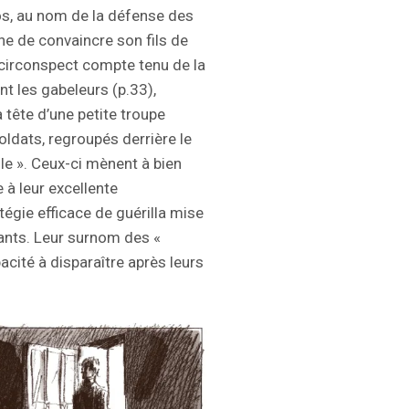
os, au nom de la défense des
che de convaincre son fils de
d circonspect compte tenu de la
t les gabeleurs (p.33),
 tête d’une petite troupe
ldats, regroupés derrière le
lle ». Ceux-ci mènent à bien
 à leur excellente
tégie efficace de guérilla mise
tants. Leur surnom des «
apacité à disparaître après leurs