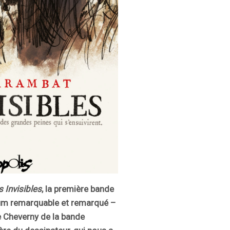
s Invisibles
, la première bande
um remarquable et remarqué –
e Cheverny de la bande