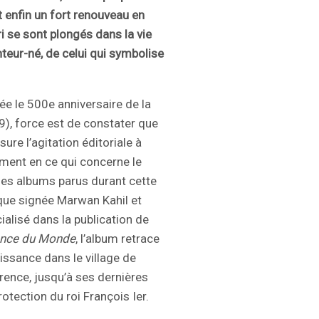
t enfin un fort renouveau en
ri se sont plongés dans la vie
nteur-né, de celui qui symbolise
e le 500e anniversaire de la
), force est de constater que
ure l’agitation éditoriale à
mment en ce qui concerne le
les albums parus durant cette
ique signée Marwan Kahil et
cialisé dans la publication de
ance du Monde
, l’album retrace
issance dans le village de
orence, jusqu’à ses dernières
otection du roi François Ier.