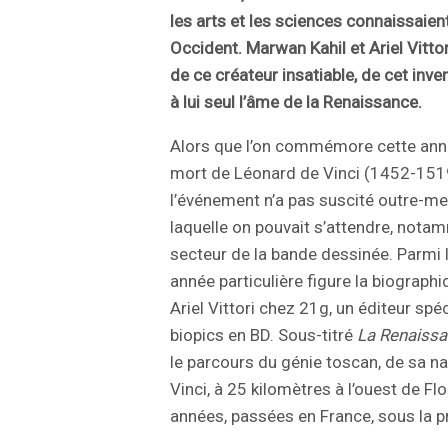
les arts et les sciences connaissaien
Occident. Marwan Kahil et Ariel Vitto
de ce créateur insatiable, de cet inve
à lui seul l’âme de la Renaissance.
Alors que l’on commémore cette anné
mort de Léonard de Vinci (1452-1519
l’événement n’a pas suscité outre-mes
laquelle on pouvait s’attendre, nota
secteur de la bande dessinée. Parmi 
année particulière figure la biograph
Ariel Vittori chez 21g, un éditeur spé
biopics en BD. Sous-titré
La Renaiss
le parcours du génie toscan, de sa na
Vinci, à 25 kilomètres à l’ouest de Fl
années, passées en France, sous la pr