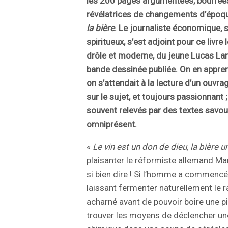
les 200 pages argumentées, bourrée
révélatrices de changements d’époq
la bière
. Le journaliste économique, s
spiritueux, s’est adjoint pour ce livre
drôle et moderne, du jeune Lucas Lan
bande dessinée publiée. On en appre
on s’attendait à la lecture
d’un ouvrag
sur le sujet, et toujours passionnant ;
souvent relevés par des textes savo
omniprésent.
«
Le vin est un don de dieu, la bière 
plaisanter le réformiste allemand Mart
si bien dire ! Si l’homme a commencé
laissant fermenter naturellement le raisi
acharné avant de pouvoir boire une p
trouver les moyens de déclencher un