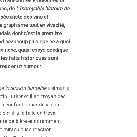
s
d’anecdotes amusantes ou
ues, de
L’Incroyable histoire de
pécialiste des vins et
le graphisme tout en vivacité,
dais dont c’est la première
nd beaucoup plus que ce à quoi
e riche, quasi encyclopédique
 les faits
historiques sont
ureux et un humour
une invention humaine
» aimait à
in Luther et il ne croyait pas
 à confectionner du vin en
n, il lui a fallu un travail
inte de bière et notamment
e miraculeuse réaction