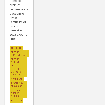
Dans ce
premier
numéro, nous
passons en
revue
l’actualité du
premier
trimestre
2023 avec 10
titres.
ANTIQUITÉ
ÉPOQUE
CONTEMPORAINE
ÉPOQUE
MODERNE
LA
BÉDÉTHÈQUE
DE CASES
D'HISTOIRE
MOYEN ÂGE
RÉVOLUTION
FRANÇAISE
SECONDE
GUERRE
MONDIALE
XXE SIÈCLE