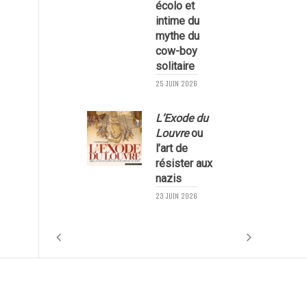
écolo et
1
intime du
mythe du
cow-boy
solitaire
25 JUIN 2026
L’Exode du
Louvre
ou
l’art de
résister aux
nazis
1
23 JUIN 2026