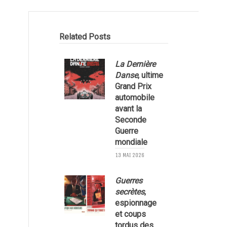
Related Posts
La Dernière
Danse
, ultime
Grand Prix
automobile
avant la
Seconde
Guerre
mondiale
2
13 MAI 2026
Guerres
secrètes
,
espionnage
et coups
tordus des
1