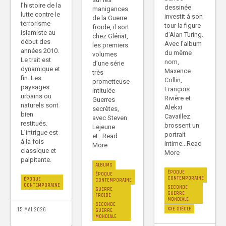
l’histoire de la
dessinée
manigances
lutte contre le
investit à son
de la Guerre
terrorisme
tour la figure
froide, il sort
islamiste au
d’Alan Turing.
chez Glénat,
début des
Avec l’album
les premiers
années 2010.
du même
volumes
Le trait est
nom,
d’une série
dynamique et
Maxence
très
fin. Les
Collin,
prometteuse
paysages
François
intitulée
urbains ou
Rivière et
Guerres
naturels sont
Alekxi
secrètes,
bien
Cavaillez
avec Steven
restitués.
brossent un
Lejeune
L’intrigue est
portrait
et...Read
à la fois
intime...Read
More
classique et
More
palpitante.
ALBUMS
ÉPOQUE
ÉPOQUE
CONTEMPORAINE
ÉPOQUE
CONTEMPORAINE
CONTEMPORAINE
SECONDE
GUERRE
GUERRE
FROIDE
MONDIALE
SECONDE
XXE SIÈCLE
15 MAI 2026
GUERRE
MONDIALE