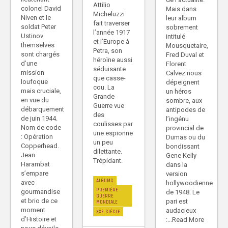
Attilio
colonel David
Mais dans
Micheluzzi
Niven et le
leur album
fait traverser
soldat Peter
sobrement
l’année 1917
Ustinov
intitulé
et l’Europe à
themselves
Mousquetaire,
Petra, son
sont chargés
Fred Duval et
héroïne aussi
d’une
Florent
séduisante
mission
Calvez nous
que casse-
loufoque
dépeignent
cou. La
mais cruciale,
un héros
Grande
en vue du
sombre, aux
Guerre vue
débarquement
antipodes de
des
de juin 1944.
l’ingénu
coulisses par
Nom de code
provincial de
une espionne
: Opération
Dumas ou du
un peu
Copperhead.
bondissant
dilettante.
Jean
Gene Kelly
Trépidant.
Harambat
dans la
s’empare
version
ALBUMS
avec
hollywoodienne
PREMIÈRE
gourmandise
de 1948. Le
GUERRE
et brio de ce
pari est
MONDIALE
moment
audacieux
XXE SIÈCLE
d’Histoire et
:...Read More