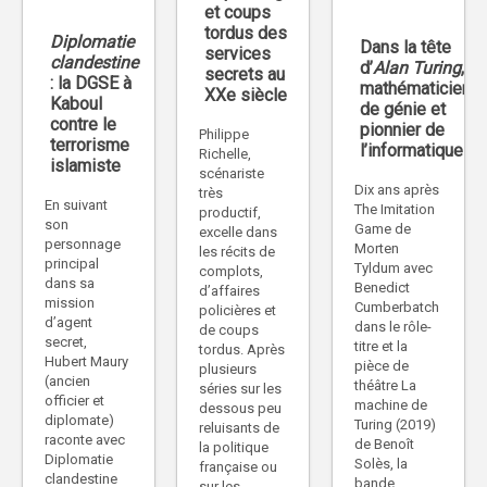
et coups
tordus des
Diplomatie
Dans la tête
services
clandestine
d’
Alan Turing
,
secrets au
: la DGSE à
mathématicien
XXe siècle
Kaboul
de génie et
contre le
pionnier de
Philippe
terrorisme
l’informatique
Richelle,
islamiste
scénariste
Dix ans après
très
En suivant
The Imitation
productif,
son
Game de
excelle dans
personnage
Morten
les récits de
principal
Tyldum avec
complots,
dans sa
Benedict
d’affaires
mission
Cumberbatch
policières et
d’agent
dans le rôle-
de coups
secret,
titre et la
tordus. Après
Hubert Maury
pièce de
plusieurs
(ancien
théâtre La
séries sur les
officier et
machine de
dessous peu
diplomate)
Turing (2019)
reluisants de
raconte avec
de Benoît
la politique
Diplomatie
Solès, la
française ou
clandestine
bande
sur les