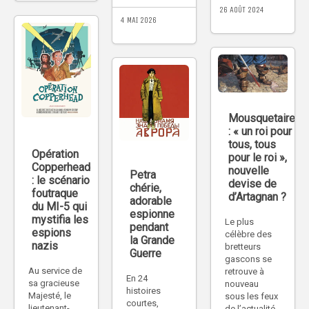
26 AOÛT 2024
4 MAI 2026
Mousquetaire
: « un roi pour
tous, tous
Opération
pour le roi »,
Copperhead
nouvelle
Petra
: le scénario
devise de
chérie,
foutraque
d’Artagnan ?
adorable
du MI-5 qui
espionne
mystifia les
Le plus
pendant
espions
célèbre des
la Grande
nazis
bretteurs
Guerre
gascons se
Au service de
retrouve à
En 24
sa gracieuse
nouveau
histoires
Majesté, le
sous les feux
courtes,
lieutenant-
de l’actualité.