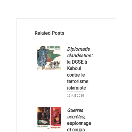
Related Posts
Diplomatie
clandestine
:
d
la DGSE à
Kaboul
contre le
terrorisme
islamiste
15 MAI 2026
2
Guerres
secrètes
,
espionnage
et coups