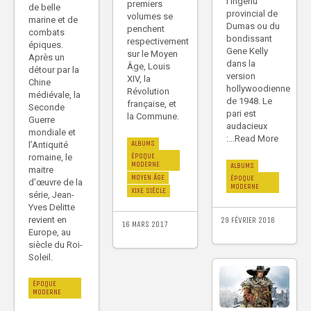
l’ingénu
premiers
de belle
provincial de
volumes se
marine et de
Dumas ou du
penchent
combats
bondissant
respectivement
épiques.
Gene Kelly
sur le Moyen
Après un
dans la
Âge, Louis
détour par la
version
XIV, la
Chine
hollywoodienne
Révolution
médiévale, la
de 1948. Le
française, et
Seconde
pari est
la Commune.
Guerre
audacieux
mondiale et
:...Read More
ALBUMS
l’Antiquité
ÉPOQUE
romaine, le
MODERNE
ALBUMS
maitre
MOYEN ÂGE
ÉPOQUE
d’œuvre de la
MODERNE
XIXE SIÈCLE
série, Jean-
Yves Delitte
revient en
29 FÉVRIER 2016
16 MARS 2017
Europe, au
siècle du Roi-
Soleil.
ÉPOQUE
MODERNE