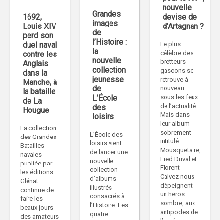
nouvelle
Grandes
devise de
1692,
images
d’Artagnan ?
Louis XIV
de
perd son
l’Histoire :
Le plus
duel naval
la
célèbre des
contre les
nouvelle
bretteurs
Anglais
collection
gascons se
dans la
jeunesse
retrouve à
Manche, à
de
nouveau
la bataille
sous les feux
L’École
de La
de l’actualité.
des
Hougue
Mais dans
loisirs
leur album
La collection
sobrement
L’École des
des Grandes
intitulé
loisirs vient
Batailles
Mousquetaire,
de lancer une
navales
Fred Duval et
nouvelle
publiée par
Florent
collection
les éditions
Calvez nous
d’albums
Glénat
dépeignent
illustrés
continue de
un héros
consacrés à
faire les
sombre, aux
l’Histoire. Les
beaux jours
antipodes de
quatre
des amateurs