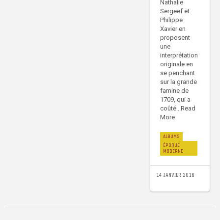
Nathalie
Sergeef et
Philippe
Xavier en
proposent
une
interprétation
originale en
se penchant
sur la grande
famine de
1709, qui a
coûté...Read
More
ALBUMS
ÉPOQUE
MODERNE
14 JANVIER 2016