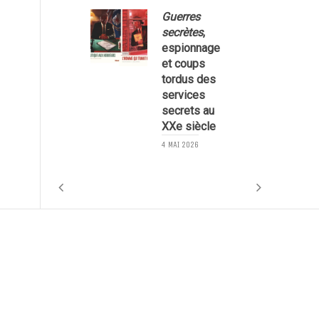
Guerres
secrètes
,
espionnage
et coups
tordus des
services
secrets au
1
XXe siècle
4 MAI 2026