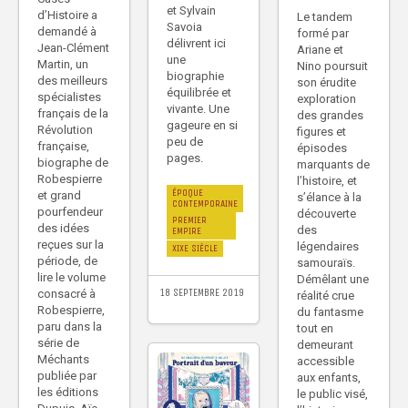
et Sylvain
d’Histoire a
Le tandem
Savoia
demandé à
formé par
délivrent ici
Jean-Clément
Ariane et
une
Martin, un
Nino poursuit
biographie
des meilleurs
son érudite
équilibrée et
spécialistes
exploration
vivante. Une
français de la
des grandes
gageure en si
Révolution
figures et
peu de
française,
épisodes
pages.
biographe de
marquants de
Robespierre
l’histoire, et
ÉPOQUE
et grand
s’élance à la
CONTEMPORAINE
pourfendeur
découverte
PREMIER
des idées
des
EMPIRE
reçues sur la
légendaires
XIXE SIÈCLE
période, de
samouraïs.
lire le volume
Démêlant une
18 SEPTEMBRE 2019
consacré à
réalité crue
Robespierre,
du fantasme
paru dans la
tout en
série de
demeurant
Méchants
accessible
publiée par
aux enfants,
les éditions
le public visé,