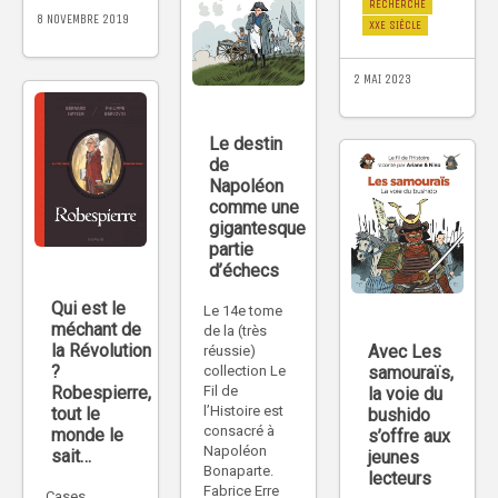
RECHERCHE
8 NOVEMBRE 2019
XXE SIÈCLE
2 MAI 2023
Le destin
de
Napoléon
comme une
gigantesque
partie
d’échecs
Qui est le
Le 14e tome
méchant de
de la (très
la Révolution
Avec Les
réussie)
?
collection Le
samouraïs,
Robespierre,
Fil de
la voie du
l’Histoire est
tout le
bushido
consacré à
monde le
s’offre aux
Napoléon
sait…
jeunes
Bonaparte.
lecteurs
Fabrice Erre
Cases