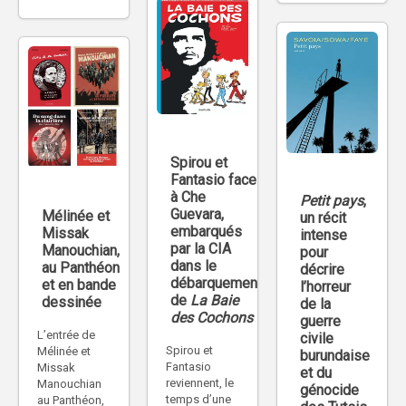
Spirou et
Fantasio face
à Che
Petit pays
,
Guevara,
Mélinée et
un récit
embarqués
Missak
intense
par la CIA
Manouchian,
pour
dans le
au Panthéon
décrire
débarquement
et en bande
l’horreur
de
La Baie
dessinée
de la
des Cochons
guerre
L’entrée de
civile
Spirou et
Mélinée et
burundaise
Fantasio
Missak
et du
reviennent, le
Manouchian
génocide
temps d’une
au Panthéon,