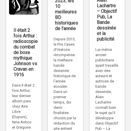
Alain
2023, les
Lachartre
10
– Objectif
meilleures
Pub, La
BD
Bande
historiques
dessinée
de l’année
Il était 2
et la
fois Arthur :
publicité
Depuis 2015,
radioscopie
le Prix Cases
du combat
Lui-même
d’Histoire
de boxe
ancien
récompense
mythique
publicitaire
la meilleure
Johnson vs
ayant travaillé
bande
Cravan en
avec des
dessinée
1916
auteurs et
historique de
autrices de
l’année
Dans Il était 2
bande
écoulée.
fois Arthur,
dessinée,
Dans un
leur dernier
Alain
premier
album paru
Lachartre
temps, dix
chez Aire
connaît bien
demi-
Libre
le sujet qu’il
finalistes
(Dupuis),
développe
choisis par la
Nine Antico
dans Objectif
rédaction du
et Grégoire
Pub – La
site entrent