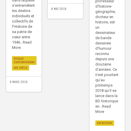
dans laquelle
professeur
s’entremêlent
d’histoire-
8 MAI 2019
les destins
géographie,
individuels et
docteur en
collectifs de
histoire, est
l’Histoire de
un
sa patrie de
dessinateur
cœur entre
de bande
1946...Read
dessinée
More
d’humour
reconnu
depuis une
ÉPOQUE
CONTEMPORAINE
douzaine
XXE SIÈCLE
d’années. Ce
n’est pourtant
qu’au
9 MARS 2019
printemps
2018 qu’il se
lance dans la
BD historique
en...Read
More
ENTRETIENS