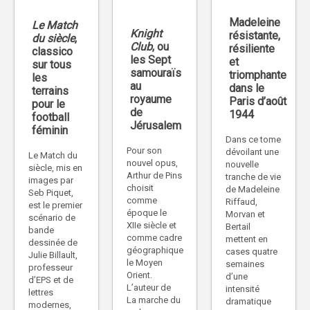
Madeleine
Le Match
Knight
résistante,
du siècle
,
Club
, ou
résiliente
classico
les Sept
et
sur tous
samouraïs
triomphante
les
au
dans le
terrains
royaume
Paris d’août
pour le
de
1944
football
Jérusalem
féminin
Dans ce tome
Pour son
dévoilant une
Le Match du
nouvel opus,
nouvelle
siècle, mis en
Arthur de Pins
tranche de vie
images par
choisit
de Madeleine
Seb Piquet,
comme
Riffaud,
est le premier
époque le
Morvan et
scénario de
XIIe siècle et
Bertail
bande
comme cadre
mettent en
dessinée de
géographique
cases quatre
Julie Billault,
le Moyen
semaines
professeur
Orient.
d’une
d’EPS et de
L’auteur de
intensité
lettres
La marche du
dramatique
modernes,