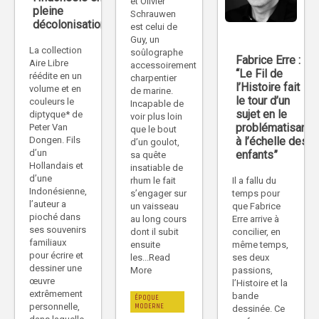
et Olivier
pleine
Schrauwen
décolonisation
est celui de
Guy, un
La collection
soûlographe
Fabrice Erre :
Aire Libre
accessoirement
“Le Fil de
réédite en un
charpentier
l’Histoire fait
volume et en
de marine.
le tour d’un
couleurs le
Incapable de
sujet en le
diptyque* de
voir plus loin
problématisant
Peter Van
que le bout
à l’échelle des
Dongen. Fils
d’un goulot,
d’un
enfants”
sa quête
Hollandais et
insatiable de
d’une
rhum le fait
Il a fallu du
Indonésienne,
s’engager sur
temps pour
l’auteur a
un vaisseau
que Fabrice
pioché dans
au long cours
Erre arrive à
ses souvenirs
dont il subit
concilier, en
familiaux
ensuite
même temps,
pour écrire et
les...Read
ses deux
dessiner une
More
passions,
œuvre
l’Histoire et la
extrêmement
bande
ÉPOQUE
MODERNE
personnelle,
dessinée. Ce