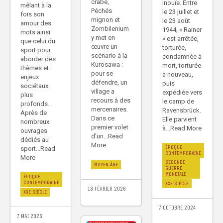
crabe,
inouïe. Entre
mêlant à la
Péchés
le 23 juillet et
fois son
mignon et
le 23 août
amour des
Zombilenium
1944, « Rainer
mots ainsi
y met en
» est arrêtée,
que celui du
œuvre un
torturée,
sport pour
scénario à la
condamnée à
aborder des
Kurosawa :
mort, torturée
thèmes et
pour se
à nouveau,
enjeux
défendre, un
puis
sociétaux
village a
expédiée vers
plus
recours à des
le camp de
profonds.
mercenaires.
Ravensbrück.
Après de
Dans ce
Elle parvient
nombreux
premier volet
à...Read More
ouvrages
d’un...Read
dédiés au
More
ÉPOQUE
sport...Read
CONTEMPORAINE
More
SECONDE
MOYEN ÂGE
GUERRE
MONDIALE
ÉPOQUE
CONTEMPORAINE
XXE SIÈCLE
13 FÉVRIER 2026
XXE SIÈCLE
7 OCTOBRE 2024
7 MAI 2026