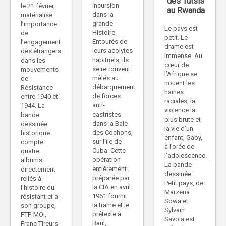
des Tutsis
incursion
le 21 février,
au Rwanda
dans la
matérialise
grande
l’importance
Le pays est
Histoire.
de
petit. Le
Entourés de
l’engagement
drame est
leurs acolytes
des étrangers
immense. Au
habituels, ils
dans les
cœur de
se retrouvent
mouvements
l’Afrique se
mêlés au
de
nouent les
débarquement
Résistance
haines
de forces
entre 1940 et
raciales, la
anti-
1944. La
violence la
castristes
bande
plus brute et
dans la Baie
dessinée
la vie d’un
des Cochons,
historique
enfant, Gaby,
sur l’île de
compte
à l’orée de
Cuba. Cette
quatre
l’adolescence.
opération
albums
La bande
entièrement
directement
dessinée
préparée par
reliés à
Petit pays, de
la CIA en avril
l’histoire du
Marzena
1961 fournit
résistant et à
Sowa et
la trame et le
son groupe,
Sylvain
prétexte à
FTP-MOI,
Savoia est
Baril,
Franc Tireurs