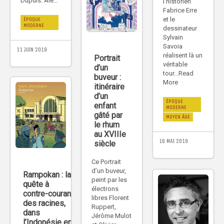
Dupuis. Aïe…
l’historien
Fabrice Erre
et le
ÉPOQUE
MODERNE
dessinateur
Sylvain
Savoia
11 JUIN 2019
réalisent là un
Portrait
véritable
d’un
tour...Read
buveur :
More
itinéraire
d’un
ÉPOQUE
enfant
MODERNE
gâté par
MOYEN ÂGE
le rhum
au XVIIIe
16 MAI 2019
siècle
Ce Portrait
d’un buveur,
Rampokan : la
peint par les
quête à
électrons
contre-courant
libres Florent
des racines,
Ruppert,
dans
Jérôme Mulot
l’Indonésie en