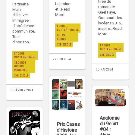
tirée du
Lemoine
Partisans-
roman de
et...Read
Main
Gaël Faye,
More
d’Oeuvre
Goncourt des
Immigrée,
lycéens 2016,
d’obédience
ÉPOQUE
inspiré...Read
CONTEMPORAINE
communiste.
More
GUERRE
Tour
FROIDE
d’horizon.
XXE SIÈCLE
ÉPOQUE
CONTEMPORAINE
ÉPOQUE
XXE SIÈCLE
CONTEMPORAINE
27 JUIN 2024
SECONDE
GUERRE
13 MAI 2024
MONDIALE
XXE SIÈCLE
19 FÉVRIER 2024
Anatomie
du 9e art
Prix Cases
#04 :
d’Histoire