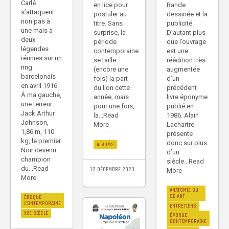
Carlé
Bande
en lice pour
s’attaquent
dessinée et la
postuler au
non pas à
publicité.
titre. Sans
une mais à
D’autant plus
surprise, la
deux
que l’ouvrage
période
légendes
est une
contemporaine
réunies sur un
réédition très
se taille
ring
augmentée
(encore une
barcelonais
d’un
fois) la part
en avril 1916.
précédent
du lion cette
À ma gauche,
livre éponyme
année, mais
une terreur :
publié en
pour une fois,
Jack Arthur
1986. Alain
la...Read
Johnson,
Lachartre
More
1,86 m, 110
présente
kg, le premier
donc sur plus
ALBUMS
Noir devenu
d’un
champion
siècle...Read
du...Read
12 DÉCEMBRE 2023
More
More
ANATOMIE DU
9E ART
ÉPOQUE
CONTEMPORAINE
ENTRETIENS
XXE SIÈCLE
ÉPOQUE
CONTEMPORAINE