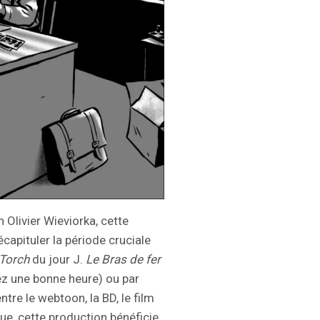
n Olivier Wieviorka, cette
capituler la période cruciale
Torch
du jour J.
Le Bras de fer
ez une bonne heure) ou par
tre le webtoon, la BD, le film
que, cette production bénéficie