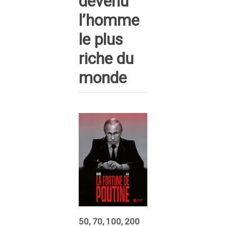
devenu
l’homme
le plus
riche du
monde
50, 70, 100, 200