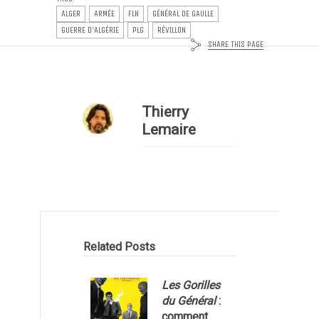
ALGER
ARMÉE
FLN
GÉNÉRAL DE GAULLE
GUERRE D'ALGÉRIE
PLG
RÉVILLON
SHARE THIS PAGE
Thierry
Lemaire
Related Posts
Les Gorilles
du Général
:
comment