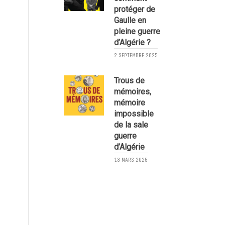
protéger de
I
Gaulle en
pleine guerre
d’Algérie ?
2 SEPTEMBRE 2025
Trous de
4
mémoires,
mémoire
impossible
de la sale
guerre
d’Algérie
13 MARS 2025
2