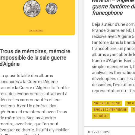
Révillon –
Algérie 
guerre fantôme d
francophone
Déjà auteur d’une som
Grande Guerre en BD, L
récidive avec Algérie 5
fantôme dans la band
francophone, un pano
Trous de mémoires, mémoire
albums ayant abordé le
impossible de la sale guerre
Guerre d’Algérie. Bien 
d’Algérie
simple recensement, l
analyse les thématiqu
La quasi-totalité des albums
développées dans les
consacrés à la Guerre d’Algérie
dessinées, l’évolution 
raconte la Guerre d’Algérie. Ils font le
représentation du...R
récit des évènements, s’attachent à
décrire les communautés et leur
ANATOMIE DU 9E ART
ENTRE
ressenti. Avec Un général, des
ÉPOQUE CONTEMPORAINE
R
généraux et maintenant avec Trous
XXE SIÈCLE
de mémoires, Nicolas Juncker
montre, avec brio, que l’on peut
évoquer ce drame. Il suffit d’y instiller
8 FÉVRIER 2023