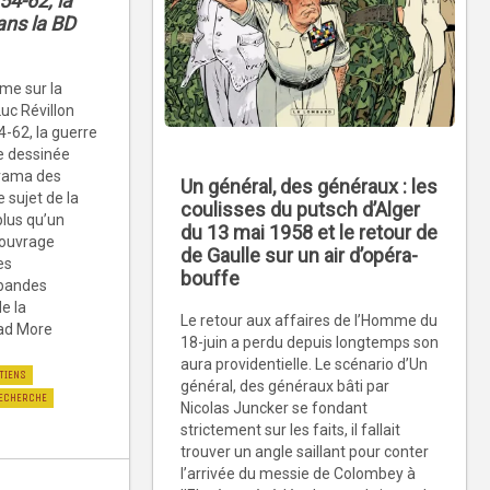
54-62, la
ans la BD
me sur la
uc Révillon
4-62, la guerre
e dessinée
rama des
Un général, des généraux : les
 sujet de la
coulisses du putsch d’Alger
plus qu’un
du 13 mai 1958 et le retour de
’ouvrage
de Gaulle sur un air d’opéra-
es
bouffe
 bandes
de la
Le retour aux affaires de l’Homme du
ead More
18-juin a perdu depuis longtemps son
aura providentielle. Le scénario d’Un
TIENS
général, des généraux bâti par
ECHERCHE
Nicolas Juncker se fondant
strictement sur les faits, il fallait
trouver un angle saillant pour conter
l’arrivée du messie de Colombey à