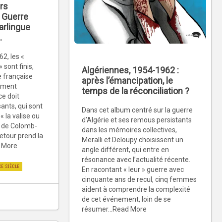
ers
 Guerre
carlingue
.
62, les «
sont finis,
Algériennes, 1954-1962 :
e française
après l’émancipation, le
lement
temps de la réconciliation ?
e doit
sants, qui sont
Dans cet album centré sur la guerre
« la valise ou
d’Algérie et ses remous persistants
ux de Colomb-
dans les mémoires collectives,
etour prend la
Meralli et Deloupy choisissent un
d More
angle différent, qui entre en
résonance avec l’actualité récente.
XE SIÈCLE
En racontant « leur » guerre avec
cinquante ans de recul, cinq femmes
aident à comprendre la complexité
de cet événement, loin de se
résumer...Read More