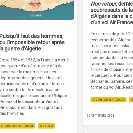
Non-retour
, derni
soubresauts de la
d’Algérie dans la 
d’un vol Air France
En ce mois de juillet 19
Puisqu’il faut des hommes,
évènements d’Algérie » 
ou l’impossible retour après
mais l’ancienne coloni
la guerre d’Algérie
n’est pas encore tota
indépendante. La Franc
Entre 1954 et 1962, la France a mené
rapatrier ses ressortis
une guerre d’arrière-garde afin de
forcés de choisir entre 
conserver la mainmise sur ses
le cercueil ». Pour ce
départements algériens. Un conflit
Béchar au Sahara, ce r
déraisonnable et d’un autre temps,
forme du vol Air...Rea
vu le contexte de décolonisation
accélérée, que le scénariste Philippe
ÉPOQUE CONTEMPORAINE
X
Pelaez et le dessinateur Victor L.
Pinel abordent dans Puisqu’il faut
des hommes.
16 SEPTEMBRE 2021
ÉPOQUE CONTEMPORAINE
XXE SIÈCLE