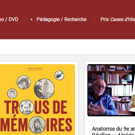
po / DVD
Pédagogie / Recherche
Prix
Cases d’His
Anatomie du 9e ar