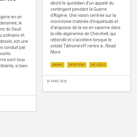
décrit le quotidien d’un appelé du
contingent pendant la Guerre
d’Algérie. Une vision centrée sur la
lgérie en un
monotonie matinée d’inquiétude et
dessinée, le
d’angoisse de la vie en caserne dans
ons du Seuil
la ville algérienne de Cherchell, qui
u scénario et
rebondit et s’accélère lorsque le
dessin, est une
soldat Tikhomiroff rentre à...Read
os conduit par
More
 points
rre sont tous
ALBUMS
ENTRETIENS
XXE SIÈCLE
lants, si bien
14 AVRIL 2016