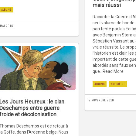
mais réussi
ALBUMS
Raconter la Guerre d’A
seul volume de bande 
 MAI 2016
pari tenté par les Editi
avec Benjamin Stora a
Sébastien Vassant au 
vraie réussite. Le prop
l’historien est clair, les
important de cette gue
abordés sans faux semb
que...Read More
ALBUMS
XXE SIÈCLE
2 NOVEMBRE 2016
Les Jours Heureux : le clan
Deschamps entre guerre
froide et décolonisation
Thomas Deschamps est de retour à
la Goffe, dans l’Ardenne belge. Nous