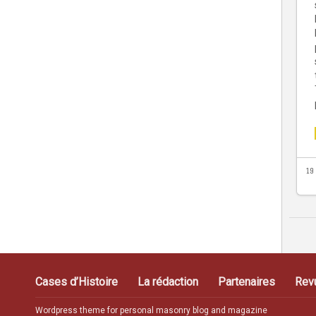
19
Cases d’Histoire
La rédaction
Partenaires
Rev
Wordpress theme for personal masonry blog and magazine