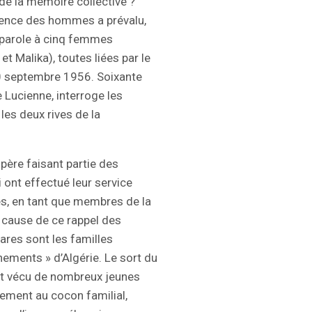
e de la mémoire collective ?
ilence des hommes a prévalu,
 parole à cinq femmes
et Malika), toutes liées par le
 30 septembre 1956. Soixante
de Lucienne, interroge les
les deux rives de la
 père faisant partie des
 ont effectué leur service
lés, en tant que membres de la
 À cause de ce rappel des
rares sont les familles
nements » d’Algérie. Le sort du
ont vécu de nombreux jeunes
ement au cocon familial,