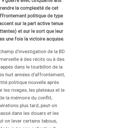
ur » guerre avec cinquante ans
rendre la complexité de cet
ffrontement politique de type
accent sur la part active tenue
antes) et sur le sort que leur
 une fois la victoire acquise.
 champ d’investigation de la BD
merveille à des récits ou à des
appés dans le tourbillon de la
es huit années d’affrontement,
ntité politique nouvelle après
les rivages, les plateaux et le
 de la mémoire du conflit,
nérations plus tard, peut-on
 passé dans les douars et les
ut-on lever certains tabous,