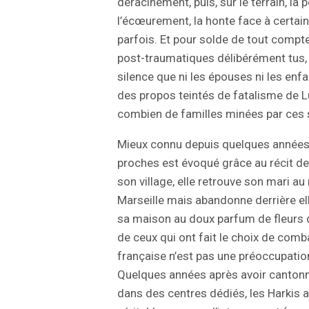
déracinement, puis, sur le terrain, la 
l’écœurement, la honte face à certains 
parfois. Et pour solde de tout compt
post-traumatiques délibérément tu
silence que ni les épouses ni les enfa
des propos teintés de fatalisme de L
combien de familles minées par ces s
Mieux connu depuis quelques années, 
proches est évoqué grâce au récit de 
son village, elle retrouve son mari 
Marseille mais abandonne derrière el
sa maison au doux parfum de fleurs d’
de ceux qui ont fait le choix de comb
française n’est pas une préoccupatio
Quelques années après avoir cantonn
dans des centres dédiés, les Harkis au