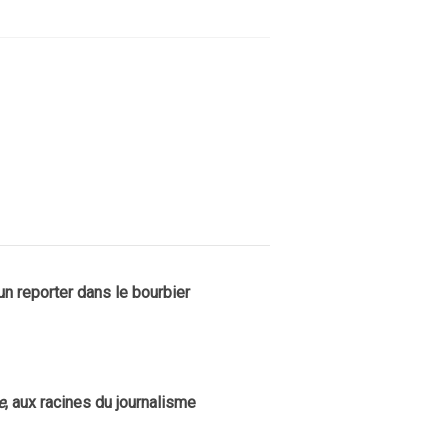
 un reporter dans le bourbier
L’Envoyé 
la Guerre
4 JUIN 2021
e
, aux racines du journalisme
Les photo
bande de