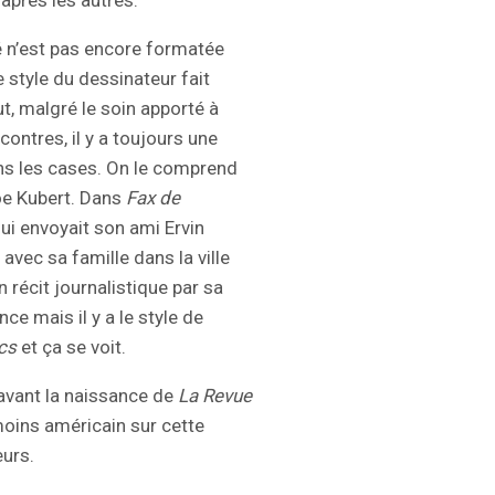
 après les autres.
ité n’est pas encore formatée
e style du dessinateur fait
t, malgré le soin apporté à
ncontres, il y a toujours une
dans les cases. On le comprend
oe Kubert. Dans
Fax de
 lui envoyait son ami Ervin
ec sa famille dans la ville
n récit journalistique par sa
ce mais il y a le style de
cs
et ça se voit.
é avant la naissance de
La Revue
moins américain sur cette
eurs.