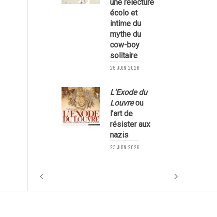
une relecture
écolo et
1
intime du
mythe du
cow-boy
solitaire
25 JUIN 2026
L’Exode du
Louvre
ou
l’art de
résister aux
nazis
1
23 JUIN 2026