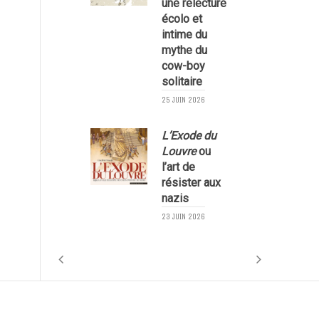
une relecture
écolo et
1
intime du
mythe du
cow-boy
solitaire
25 JUIN 2026
L’Exode du
Louvre
ou
l’art de
résister aux
nazis
1
23 JUIN 2026