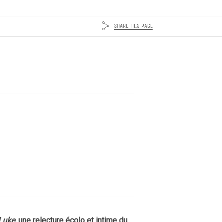
SHARE THIS PAGE
Luke
, une relecture écolo et intime du