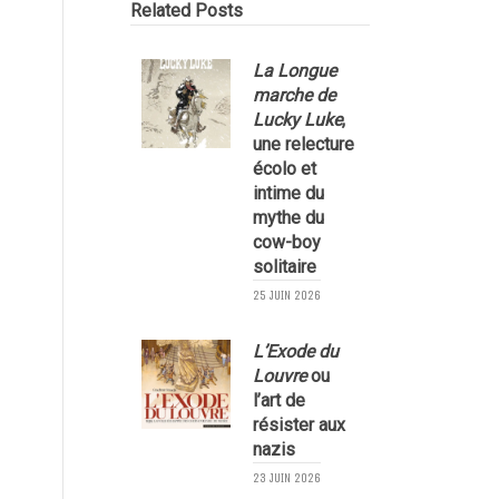
Related Posts
La Longue
marche de
Lucky Luke
,
une relecture
écolo et
1
intime du
mythe du
cow-boy
solitaire
25 JUIN 2026
L’Exode du
Louvre
ou
l’art de
résister aux
nazis
1
23 JUIN 2026