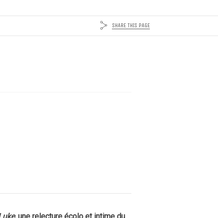
SHARE THIS PAGE
Luke
, une relecture écolo et intime du