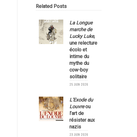
Related Posts
La Longue
marche de
Lucky Luke
,
une relecture
écolo et
1
intime du
mythe du
cow-boy
solitaire
25 JUIN 2026
L’Exode du
Louvre
ou
l’art de
résister aux
nazis
1
23 JUIN 2026