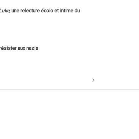
Luke
, une relecture écolo et intime du
Mary Ann
17 JUIN 2026
“Bulles d
 résister aux nazis
l’Histoir
15 JUIN 2026