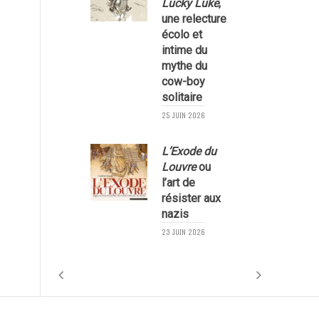
Lucky Luke
,
une relecture
écolo et
1
intime du
mythe du
cow-boy
solitaire
25 JUIN 2026
L’Exode du
Louvre
ou
l’art de
résister aux
nazis
1
23 JUIN 2026