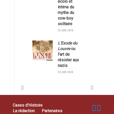
écolo et
1
intime du
mythe du
cow-boy
solitaire
25 JUIN 2026
L’Exode du
Louvre
ou
l’art de
résister aux
nazis
1
23 JUIN 2026
Cases d’Histoire
La rédaction
Partenaires